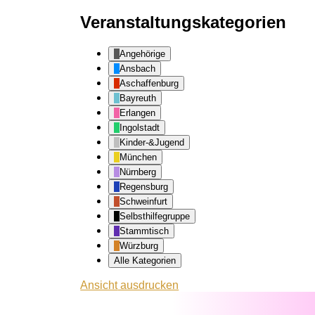
Veranstaltungskategorien
Angehörige
Ansbach
Aschaffenburg
Bayreuth
Erlangen
Ingolstadt
Kinder-&Jugend
München
Nürnberg
Regensburg
Schweinfurt
Selbsthilfegruppe
Stammtisch
Würzburg
Alle Kategorien
Ansicht
ausdrucken