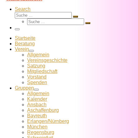
Search
Suche
Suche
Suche
…
Suche
…
Menü
Startseite
Beratung
Verein
Allgemein
Vereins­geschichte
Satzung
Mitglied­schaft
Vorstand
Spenden
Gruppen
Allgemein
Kalender
Ansbach
Aschaffenburg
Bayreuth
Erlangen/Nürnberg
München
Regensburg
Schweinfurt