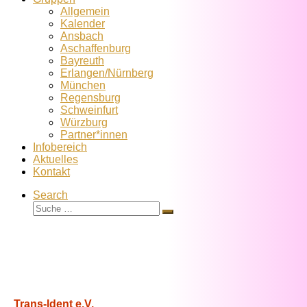
Allgemein
Kalender
Ansbach
Aschaffenburg
Bayreuth
Erlangen/Nürnberg
München
Regensburg
Schweinfurt
Würzburg
Partner*innen
Infobereich
Aktuelles
Kontakt
Search
Suche
Suche
…
Trans-Ident e.V.