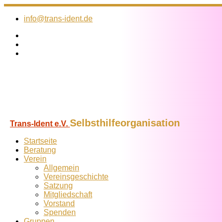
Zum
Inhalt
info@trans-ident.de
springen
Selbsthilfeorganisation
Trans-Ident e.V.
Startseite
Beratung
Verein
Allgemein
Vereins­geschichte
Satzung
Mitglied­schaft
Vorstand
Spenden
Gruppen