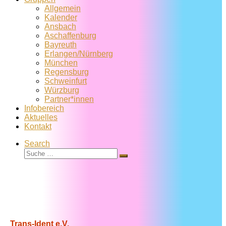
Allgemein
Kalender
Ansbach
Aschaffenburg
Bayreuth
Erlangen/Nürnberg
München
Regensburg
Schweinfurt
Würzburg
Partner*innen
Infobereich
Aktuelles
Kontakt
Search
Suche
Suche
…
Trans-Ident e.V.