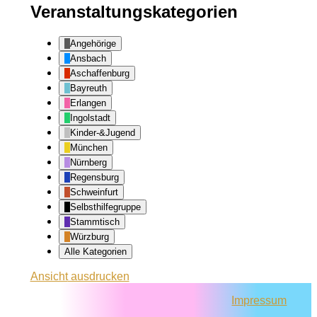
Veranstaltungskategorien
Angehörige
Ansbach
Aschaffenburg
Bayreuth
Erlangen
Ingolstadt
Kinder-&Jugend
München
Nürnberg
Regensburg
Schweinfurt
Selbsthilfegruppe
Stammtisch
Würzburg
Alle Kategorien
Ansicht
ausdrucken
Impressum