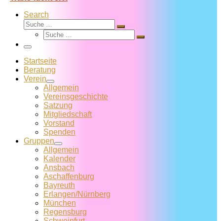
Search
Suche
Suche
Suche
…
Suche
…
Menü
Startseite
Beratung
Verein
Allgemein
Vereins­geschichte
Satzung
Mitglied­schaft
Vorstand
Spenden
Gruppen
Allgemein
Kalender
Ansbach
Aschaffenburg
Bayreuth
Erlangen/Nürnberg
München
Regensburg
Schweinfurt