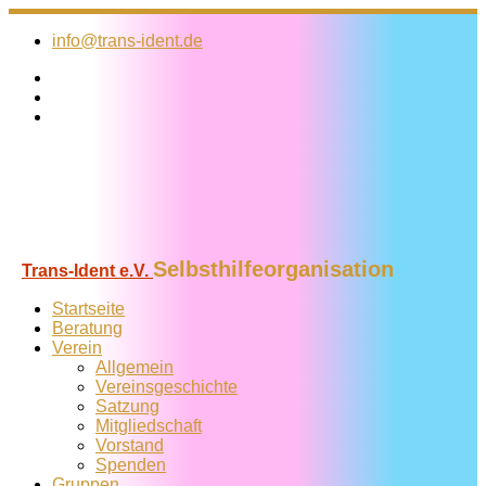
Zum
Inhalt
info@trans-ident.de
springen
Selbsthilfeorganisation
Trans-Ident e.V.
Startseite
Beratung
Verein
Allgemein
Vereins­geschichte
Satzung
Mitglied­schaft
Vorstand
Spenden
Gruppen