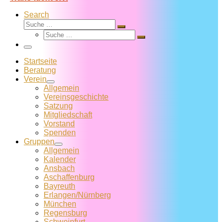
Search
Suche
Suche
Suche
…
Suche
…
Menü
Startseite
Beratung
Verein
Allgemein
Vereins­geschichte
Satzung
Mitglied­schaft
Vorstand
Spenden
Gruppen
Allgemein
Kalender
Ansbach
Aschaffenburg
Bayreuth
Erlangen/Nürnberg
München
Regensburg
Schweinfurt