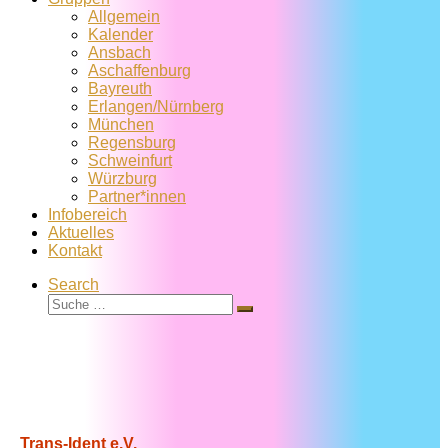
Allgemein
Kalender
Ansbach
Aschaffenburg
Bayreuth
Erlangen/Nürnberg
München
Regensburg
Schweinfurt
Würzburg
Partner*innen
Infobereich
Aktuelles
Kontakt
Search
Suche
Suche
…
Trans-Ident e.V.