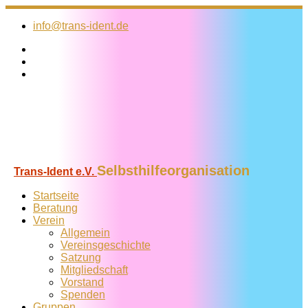
Zum
Inhalt
info@trans-ident.de
springen
Selbsthilfeorganisation
Trans-Ident e.V.
Startseite
Beratung
Verein
Allgemein
Vereins­geschichte
Satzung
Mitglied­schaft
Vorstand
Spenden
Gruppen