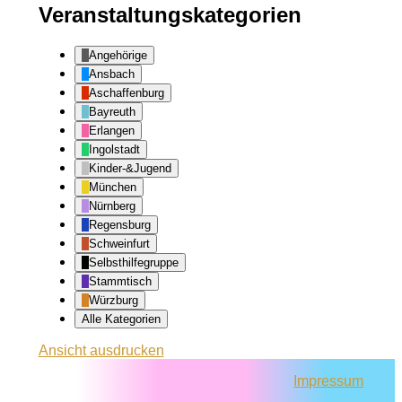
Veranstaltungskategorien
Angehörige
Ansbach
Aschaffenburg
Bayreuth
Erlangen
Ingolstadt
Kinder-&Jugend
München
Nürnberg
Regensburg
Schweinfurt
Selbsthilfegruppe
Stammtisch
Würzburg
Alle Kategorien
Ansicht
ausdrucken
Impressum