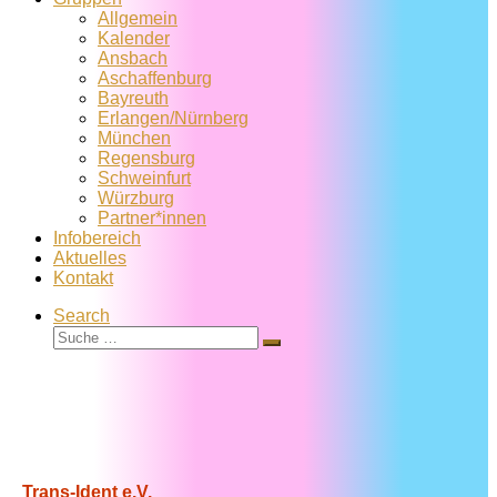
Allgemein
Kalender
Ansbach
Aschaffenburg
Bayreuth
Erlangen/Nürnberg
München
Regensburg
Schweinfurt
Würzburg
Partner*innen
Infobereich
Aktuelles
Kontakt
Search
Suche
Suche
…
Trans-Ident e.V.