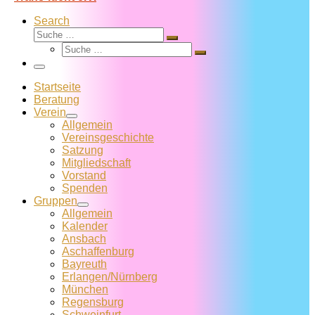
Search
Suche
Suche
Suche
…
Suche
…
Menü
Startseite
Beratung
Verein
Allgemein
Vereins­geschichte
Satzung
Mitglied­schaft
Vorstand
Spenden
Gruppen
Allgemein
Kalender
Ansbach
Aschaffenburg
Bayreuth
Erlangen/Nürnberg
München
Regensburg
Schweinfurt