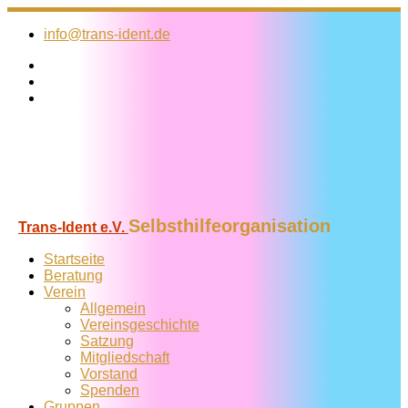
Zum
Inhalt
info@trans-ident.de
springen
Selbsthilfeorganisation
Trans-Ident e.V.
Startseite
Beratung
Verein
Allgemein
Vereins­geschichte
Satzung
Mitglied­schaft
Vorstand
Spenden
Gruppen