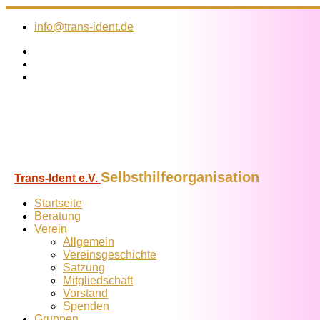
Zum
Inhalt
info@trans-ident.de
springen
Selbsthilfeorganisation
Trans-Ident e.V.
Startseite
Beratung
Verein
Allgemein
Vereins­geschichte
Satzung
Mitglied­schaft
Vorstand
Spenden
Gruppen