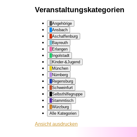
Veranstaltungskategorien
Angehörige
Ansbach
Aschaffenburg
Bayreuth
Erlangen
Ingolstadt
Kinder-&Jugend
München
Nürnberg
Regensburg
Schweinfurt
Selbsthilfegruppe
Stammtisch
Würzburg
Alle Kategorien
Ansicht
ausdrucken