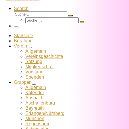
Search
Suche
Suche
Suche
…
Suche
…
Menü
Startseite
Beratung
Verein
Allgemein
Vereins­geschichte
Satzung
Mitglied­schaft
Vorstand
Spenden
Gruppen
Allgemein
Kalender
Ansbach
Aschaffenburg
Bayreuth
Erlangen/Nürnberg
München
Regensburg
Schweinfurt