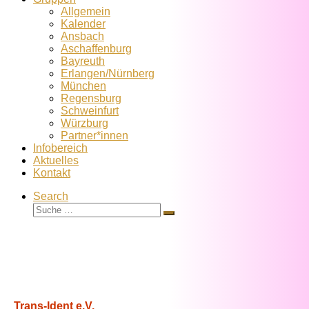
Allgemein
Kalender
Ansbach
Aschaffenburg
Bayreuth
Erlangen/Nürnberg
München
Regensburg
Schweinfurt
Würzburg
Partner*innen
Infobereich
Aktuelles
Kontakt
Search
Suche
Suche
…
Trans-Ident e.V.