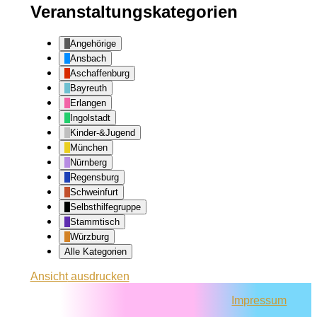
Veranstaltungskategorien
Angehörige
Ansbach
Aschaffenburg
Bayreuth
Erlangen
Ingolstadt
Kinder-&Jugend
München
Nürnberg
Regensburg
Schweinfurt
Selbsthilfegruppe
Stammtisch
Würzburg
Alle Kategorien
Ansicht
ausdrucken
Impressum