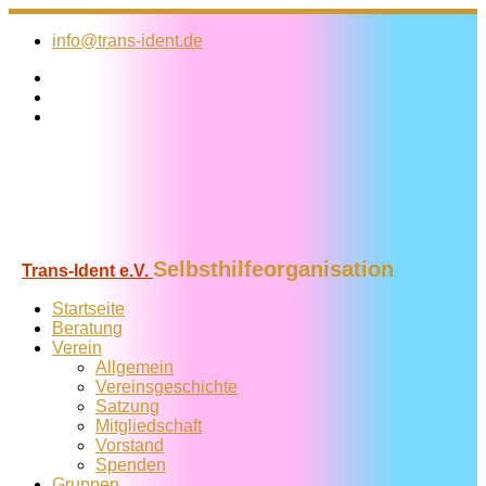
Zum
Inhalt
info@trans-ident.de
springen
Selbsthilfeorganisation
Trans-Ident e.V.
Startseite
Beratung
Verein
Allgemein
Vereins­geschichte
Satzung
Mitglied­schaft
Vorstand
Spenden
Gruppen