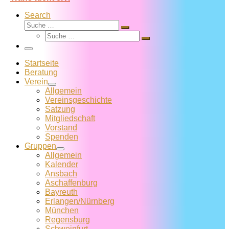
Search
Suche
Suche
Suche
…
Suche
…
Menü
Startseite
Beratung
Verein
Allgemein
Vereins­geschichte
Satzung
Mitglied­schaft
Vorstand
Spenden
Gruppen
Allgemein
Kalender
Ansbach
Aschaffenburg
Bayreuth
Erlangen/Nürnberg
München
Regensburg
Schweinfurt