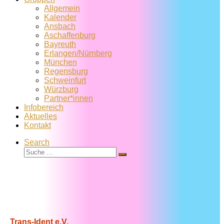
Allgemein
Kalender
Ansbach
Aschaffenburg
Bayreuth
Erlangen/Nürnberg
München
Regensburg
Schweinfurt
Würzburg
Partner*innen
Infobereich
Aktuelles
Kontakt
Search
Suche
Suche
…
Trans-Ident e.V.