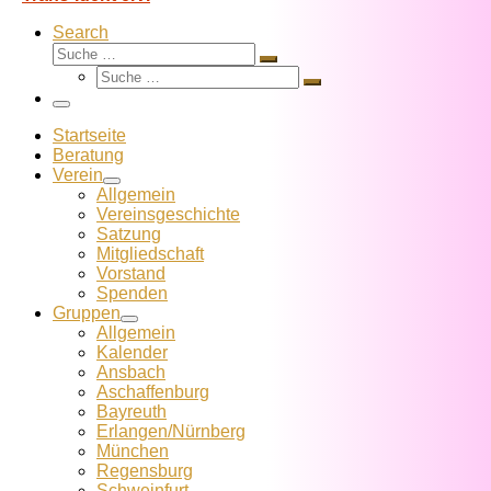
Search
Suche
Suche
Suche
…
Suche
…
Menü
Startseite
Beratung
Verein
Allgemein
Vereins­geschichte
Satzung
Mitglied­schaft
Vorstand
Spenden
Gruppen
Allgemein
Kalender
Ansbach
Aschaffenburg
Bayreuth
Erlangen/Nürnberg
München
Regensburg
Schweinfurt