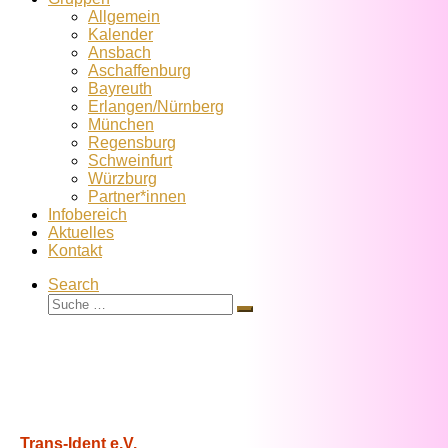
Allgemein
Kalender
Ansbach
Aschaffenburg
Bayreuth
Erlangen/Nürnberg
München
Regensburg
Schweinfurt
Würzburg
Partner*innen
Infobereich
Aktuelles
Kontakt
Search
Suche
Suche
…
Trans-Ident e.V.