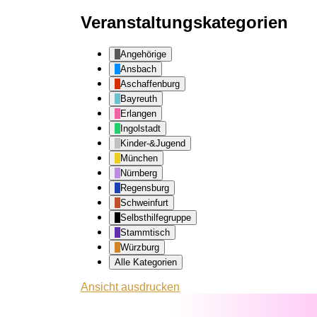
Veranstaltungskategorien
Angehörige
Ansbach
Aschaffenburg
Bayreuth
Erlangen
Ingolstadt
Kinder-&Jugend
München
Nürnberg
Regensburg
Schweinfurt
Selbsthilfegruppe
Stammtisch
Würzburg
Alle Kategorien
Ansicht
ausdrucken