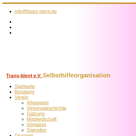
Zum
Inhalt
info@trans-ident.de
springen
Selbsthilfeorganisation
Trans-Ident e.V.
Startseite
Beratung
Verein
Allgemein
Vereins­geschichte
Satzung
Mitglied­schaft
Vorstand
Spenden
Gruppen