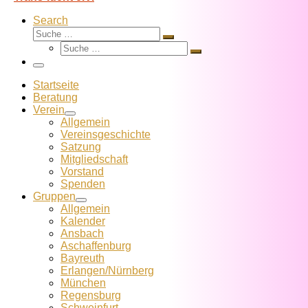
Search
Suche
Suche
Suche
…
Suche
…
Menü
Startseite
Beratung
Verein
Allgemein
Vereins­geschichte
Satzung
Mitglied­schaft
Vorstand
Spenden
Gruppen
Allgemein
Kalender
Ansbach
Aschaffenburg
Bayreuth
Erlangen/Nürnberg
München
Regensburg
Schweinfurt