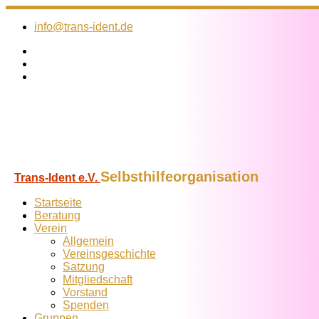
Zum
Inhalt
info@trans-ident.de
springen
Selbsthilfeorganisation
Trans-Ident e.V.
Startseite
Beratung
Verein
Allgemein
Vereins­geschichte
Satzung
Mitglied­schaft
Vorstand
Spenden
Gruppen