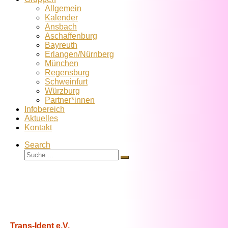
Allgemein
Kalender
Ansbach
Aschaffenburg
Bayreuth
Erlangen/Nürnberg
München
Regensburg
Schweinfurt
Würzburg
Partner*innen
Infobereich
Aktuelles
Kontakt
Search
Suche
Suche
…
Trans-Ident e.V.