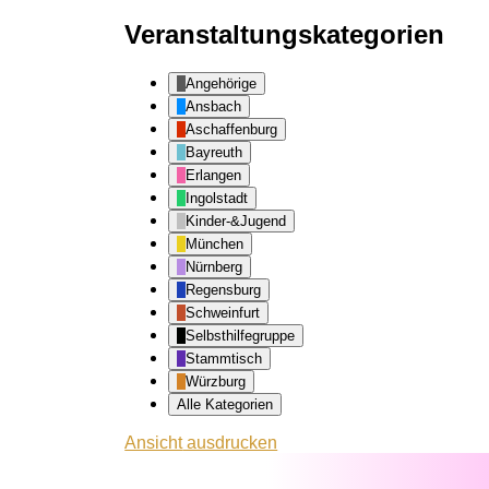
Veranstaltungskategorien
Angehörige
Ansbach
Aschaffenburg
Bayreuth
Erlangen
Ingolstadt
Kinder-&Jugend
München
Nürnberg
Regensburg
Schweinfurt
Selbsthilfegruppe
Stammtisch
Würzburg
Alle Kategorien
Ansicht
ausdrucken