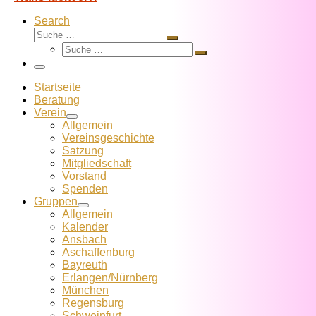
Search
Suche
Suche
Suche
…
Suche
…
Menü
Startseite
Beratung
Verein
Allgemein
Vereins­geschichte
Satzung
Mitglied­schaft
Vorstand
Spenden
Gruppen
Allgemein
Kalender
Ansbach
Aschaffenburg
Bayreuth
Erlangen/Nürnberg
München
Regensburg
Schweinfurt