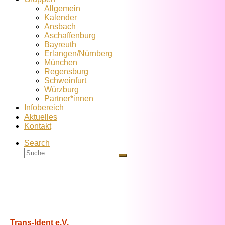
Allgemein
Kalender
Ansbach
Aschaffenburg
Bayreuth
Erlangen/Nürnberg
München
Regensburg
Schweinfurt
Würzburg
Partner*innen
Infobereich
Aktuelles
Kontakt
Search
Suche
Suche
…
Trans-Ident e.V.