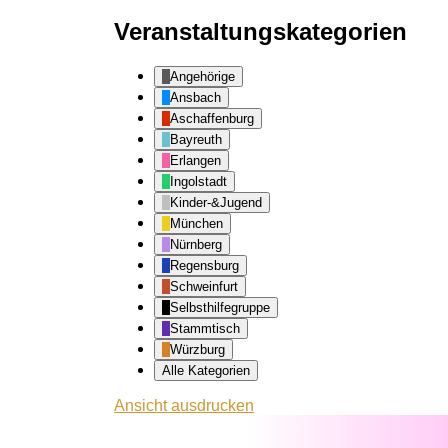
Veranstaltungskategorien
Angehörige
Ansbach
Aschaffenburg
Bayreuth
Erlangen
Ingolstadt
Kinder-&Jugend
München
Nürnberg
Regensburg
Schweinfurt
Selbsthilfegruppe
Stammtisch
Würzburg
Alle Kategorien
Ansicht
ausdrucken