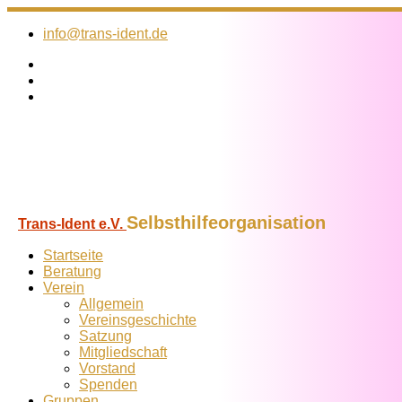
Zum
Inhalt
info@trans-ident.de
springen
Selbsthilfeorganisation
Trans-Ident e.V.
Startseite
Beratung
Verein
Allgemein
Vereins­geschichte
Satzung
Mitglied­schaft
Vorstand
Spenden
Gruppen