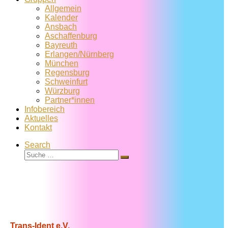
Allgemein
Kalender
Ansbach
Aschaffenburg
Bayreuth
Erlangen/Nürnberg
München
Regensburg
Schweinfurt
Würzburg
Partner*innen
Infobereich
Aktuelles
Kontakt
Search
Suche
Suche
…
Trans-Ident e.V.