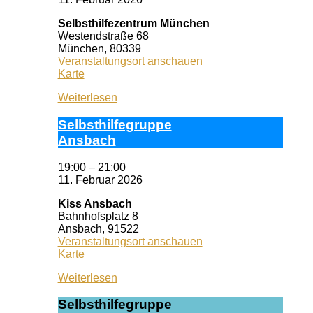
Selbsthilfezentrum München
Westendstraße 68
München
,
80339
Veranstaltungsort anschauen
Selbsthilfezentrum
Karte
München
Weiterlesen
Selbst­hil­fe­grup­pe
Ans­bach
19:00
–
21:00
11. Februar 2026
Kiss Ansbach
Bahnhofsplatz 8
Ansbach
,
91522
Veranstaltungsort anschauen
Kiss
Karte
Ansbach
Weiterlesen
Selbst­hil­fe­grup­pe