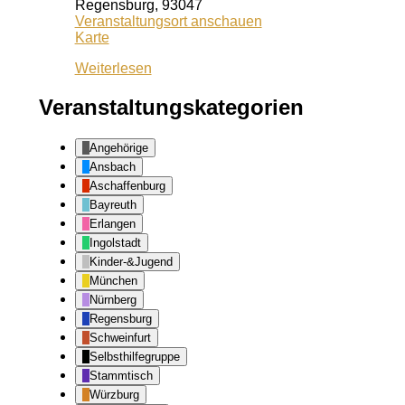
Regensburg
,
93047
Veranstaltungsort anschauen
Café
Karte
Lila
Weiterlesen
Veranstaltungskategorien
Angehörige
Ansbach
Aschaffenburg
Bayreuth
Erlangen
Ingolstadt
Kinder-&Jugend
München
Nürnberg
Regensburg
Schweinfurt
Selbsthilfegruppe
Stammtisch
Würzburg