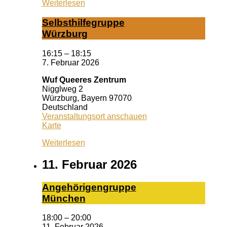
Weiterlesen
Selbst­hil­fe­grup­pe
Würz­burg
16:15
–
18:15
7. Februar 2026
Wuf Queeres Zentrum
Nigglweg 2
Würzburg
,
Bayern
97070
Deutschland
Veranstaltungsort anschauen
Wuf
Karte
Queeres
Weiterlesen
Zentrum
11. Februar 2026
An­ge­hö­ri­gen­grup­pe
Mün­chen
18:00
–
20:00
11. Februar 2026