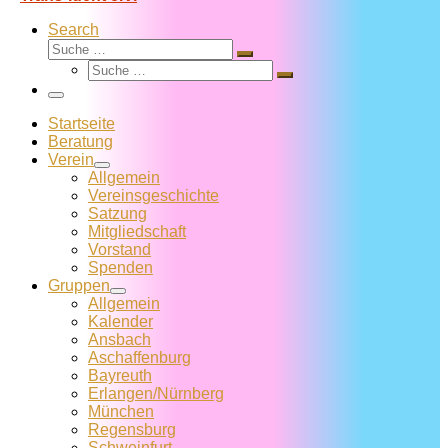
Search
Suche
Suche
Suche
…
Suche
…
Menü
Startseite
Beratung
Verein
Allgemein
Vereins­geschichte
Satzung
Mitglied­schaft
Vorstand
Spenden
Gruppen
Allgemein
Kalender
Ansbach
Aschaffenburg
Bayreuth
Erlangen/Nürnberg
München
Regensburg
Schweinfurt