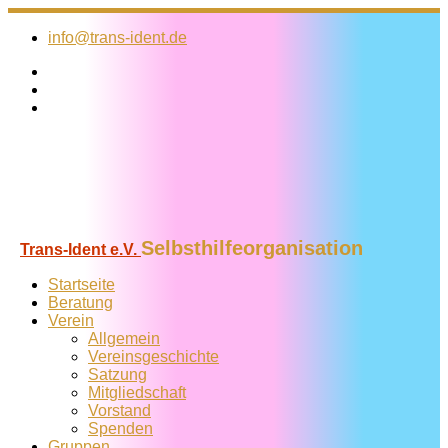
Zum
Inhalt
info@trans-ident.de
springen
Selbsthilfeorganisation
Trans-Ident e.V.
Startseite
Beratung
Verein
Allgemein
Vereins­geschichte
Satzung
Mitglied­schaft
Vorstand
Spenden
Gruppen