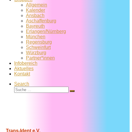
Allgemein
Kalender
Ansbach
Aschaffenburg
Bayreuth
Erlangen/Nürnberg
München
Regensburg
Schweinfurt
Würzburg
Partner*innen
Infobereich
Aktuelles
Kontakt
Search
Suche
Suche
…
Trans-Ident e.V.