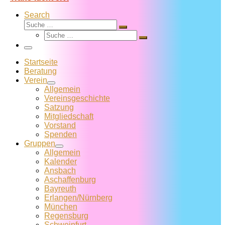
Search
Suche
Suche
Suche
…
Suche
…
Menü
Startseite
Beratung
Verein
Allgemein
Vereins­geschichte
Satzung
Mitglied­schaft
Vorstand
Spenden
Gruppen
Allgemein
Kalender
Ansbach
Aschaffenburg
Bayreuth
Erlangen/Nürnberg
München
Regensburg
Schweinfurt