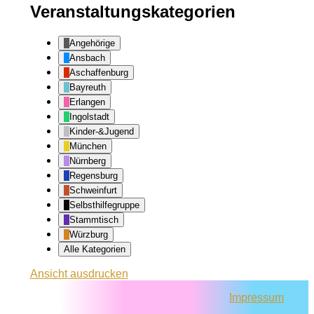
Veranstaltungskategorien
Angehörige
Ansbach
Aschaffenburg
Bayreuth
Erlangen
Ingolstadt
Kinder-&Jugend
München
Nürnberg
Regensburg
Schweinfurt
Selbsthilfegruppe
Stammtisch
Würzburg
Alle Kategorien
Ansicht
ausdrucken
Impressum