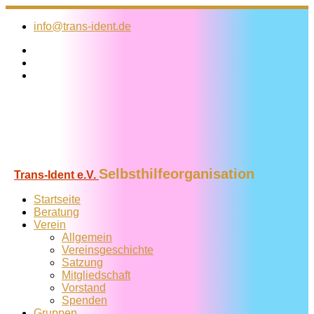
Zum
Inhalt
info@trans-ident.de
springen
Selbsthilfeorganisation
Trans-Ident e.V.
Startseite
Beratung
Verein
Allgemein
Vereins­geschichte
Satzung
Mitglied­schaft
Vorstand
Spenden
Gruppen