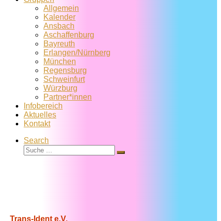
Allgemein
Kalender
Ansbach
Aschaffenburg
Bayreuth
Erlangen/Nürnberg
München
Regensburg
Schweinfurt
Würzburg
Partner*innen
Infobereich
Aktuelles
Kontakt
Search
Suche
Suche
…
Trans-Ident e.V.