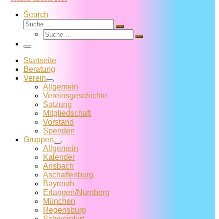
Search
Suche
Suche
Suche
…
Suche
…
Menü
Startseite
Beratung
Verein
Allgemein
Vereins­geschichte
Satzung
Mitglied­schaft
Vorstand
Spenden
Gruppen
Allgemein
Kalender
Ansbach
Aschaffenburg
Bayreuth
Erlangen/Nürnberg
München
Regensburg
Schweinfurt