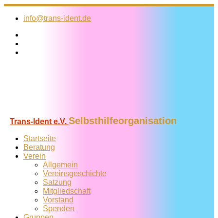
Zum
Inhalt
info@trans-ident.de
springen
Selbsthilfeorganisation
Trans-Ident e.V.
Startseite
Beratung
Verein
Allgemein
Vereins­geschichte
Satzung
Mitglied­schaft
Vorstand
Spenden
Gruppen