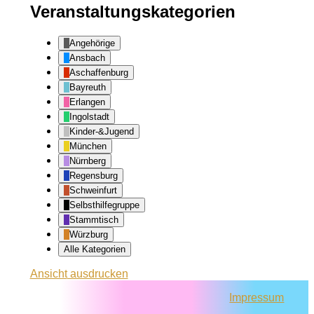
Veranstaltungskategorien
Angehörige
Ansbach
Aschaffenburg
Bayreuth
Erlangen
Ingolstadt
Kinder-&Jugend
München
Nürnberg
Regensburg
Schweinfurt
Selbsthilfegruppe
Stammtisch
Würzburg
Alle Kategorien
Ansicht
ausdrucken
Impressum