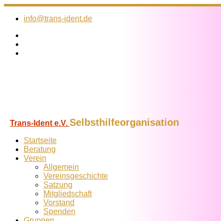
Zum
Inhalt
info@trans-ident.de
springen
Selbsthilfeorganisation
Trans-Ident e.V.
Startseite
Beratung
Verein
Allgemein
Vereins­geschichte
Satzung
Mitglied­schaft
Vorstand
Spenden
Gruppen