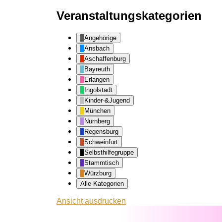
Veranstaltungskategorien
Angehörige
Ansbach
Aschaffenburg
Bayreuth
Erlangen
Ingolstadt
Kinder-&Jugend
München
Nürnberg
Regensburg
Schweinfurt
Selbsthilfegruppe
Stammtisch
Würzburg
Alle Kategorien
Ansicht
ausdrucken