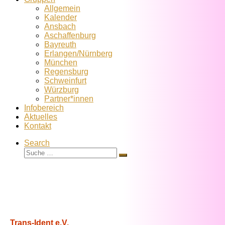
Allgemein
Kalender
Ansbach
Aschaffenburg
Bayreuth
Erlangen/Nürnberg
München
Regensburg
Schweinfurt
Würzburg
Partner*innen
Infobereich
Aktuelles
Kontakt
Search
Suche
Suche
…
Trans-Ident e.V.