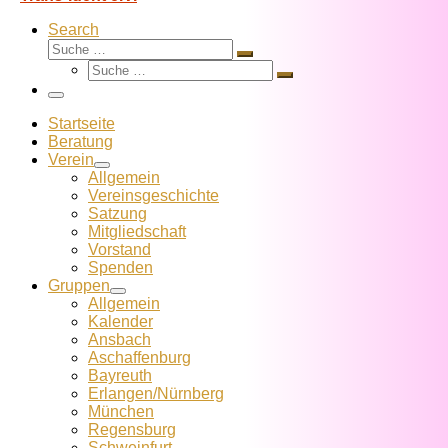
Search
Suche
Suche
Suche
…
Suche
…
Menü
Startseite
Beratung
Verein
Allgemein
Vereins­geschichte
Satzung
Mitglied­schaft
Vorstand
Spenden
Gruppen
Allgemein
Kalender
Ansbach
Aschaffenburg
Bayreuth
Erlangen/Nürnberg
München
Regensburg
Schweinfurt