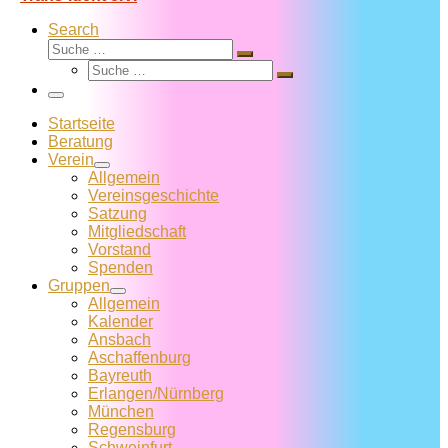
Search
Suche
Suche
Suche
…
Suche
…
Menü
Startseite
Beratung
Verein
Allgemein
Vereins­geschichte
Satzung
Mitglied­schaft
Vorstand
Spenden
Gruppen
Allgemein
Kalender
Ansbach
Aschaffenburg
Bayreuth
Erlangen/Nürnberg
München
Regensburg
Schweinfurt