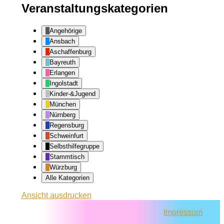
Veranstaltungskategorien
Angehörige
Ansbach
Aschaffenburg
Bayreuth
Erlangen
Ingolstadt
Kinder-&Jugend
München
Nürnberg
Regensburg
Schweinfurt
Selbsthilfegruppe
Stammtisch
Würzburg
Alle Kategorien
Ansicht
ausdrucken
Impressum