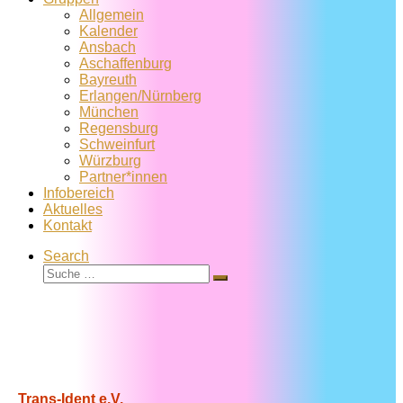
Allgemein
Kalender
Ansbach
Aschaffenburg
Bayreuth
Erlangen/Nürnberg
München
Regensburg
Schweinfurt
Würzburg
Partner*innen
Infobereich
Aktuelles
Kontakt
Search
Suche
Suche
…
Trans-Ident e.V.