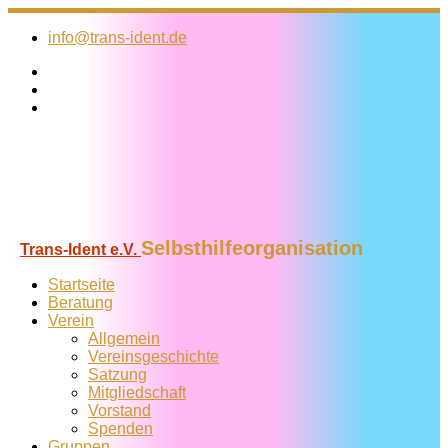
Zum
Inhalt
info@trans-ident.de
springen
Selbsthilfeorganisation
Trans-Ident e.V.
Startseite
Beratung
Verein
Allgemein
Vereins­geschichte
Satzung
Mitglied­schaft
Vorstand
Spenden
Gruppen