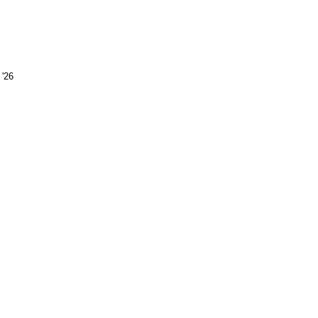
Sonntag
12.
 '26
April
2026