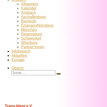
Allgemein
Kalender
Ansbach
Aschaffenburg
Bayreuth
Erlangen/Nürnberg
München
Regensburg
Schweinfurt
Würzburg
Partner*innen
Infobereich
Aktuelles
Kontakt
Search
Suche
Suche
…
Trans-Ident e.V.