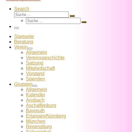
Search
Suche
Suche
Suche
…
Suche
…
Menü
Startseite
Beratung
Verein
Allgemein
Vereins­geschichte
Satzung
Mitglied­schaft
Vorstand
Spenden
Gruppen
Allgemein
Kalender
Ansbach
Aschaffenburg
Bayreuth
Erlangen/Nürnberg
München
Regensburg
Schweinfurt