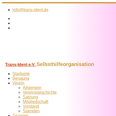
Zum
Inhalt
info@trans-ident.de
springen
Selbsthilfeorganisation
Trans-Ident e.V.
Startseite
Beratung
Verein
Allgemein
Vereins­geschichte
Satzung
Mitglied­schaft
Vorstand
Spenden
Gruppen