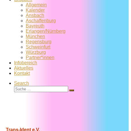
Allgemein
Kalender
Ansbach
Aschaffenburg
Bayreuth
Erlangen/Nürnberg
München
Regensburg
Schweinfurt
Würzburg
Partner*innen
Infobereich
Aktuelles
Kontakt
Search
Suche
Suche
…
Trans-Ident e.V.