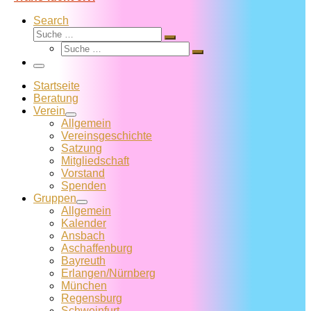
Search
Suche
Suche
Suche
…
Suche
…
Menü
Startseite
Beratung
Verein
Allgemein
Vereins­geschichte
Satzung
Mitglied­schaft
Vorstand
Spenden
Gruppen
Allgemein
Kalender
Ansbach
Aschaffenburg
Bayreuth
Erlangen/Nürnberg
München
Regensburg
Schweinfurt