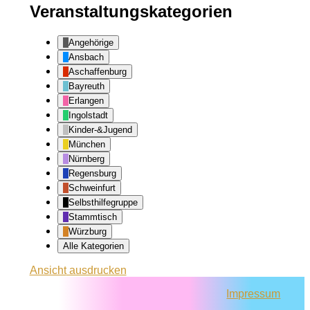
Veranstaltungskategorien
Angehörige
Ansbach
Aschaffenburg
Bayreuth
Erlangen
Ingolstadt
Kinder-&Jugend
München
Nürnberg
Regensburg
Schweinfurt
Selbsthilfegruppe
Stammtisch
Würzburg
Alle Kategorien
Ansicht
ausdrucken
Impressum