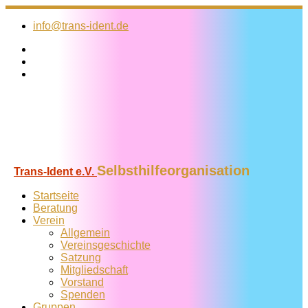
Zum
Inhalt
info@trans-ident.de
springen
Selbsthilfeorganisation
Trans-Ident e.V.
Startseite
Beratung
Verein
Allgemein
Vereins­geschichte
Satzung
Mitglied­schaft
Vorstand
Spenden
Gruppen