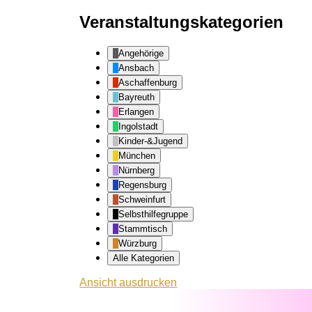
Veranstaltungskategorien
Angehörige
Ansbach
Aschaffenburg
Bayreuth
Erlangen
Ingolstadt
Kinder-&Jugend
München
Nürnberg
Regensburg
Schweinfurt
Selbsthilfegruppe
Stammtisch
Würzburg
Alle Kategorien
Ansicht
ausdrucken