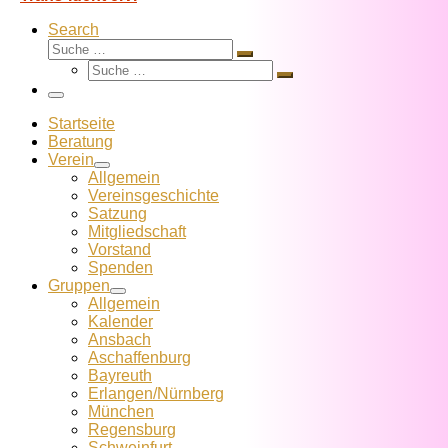
Search
Suche
Suche
Suche
…
Suche
…
Menü
Startseite
Beratung
Verein
Allgemein
Vereins­geschichte
Satzung
Mitglied­schaft
Vorstand
Spenden
Gruppen
Allgemein
Kalender
Ansbach
Aschaffenburg
Bayreuth
Erlangen/Nürnberg
München
Regensburg
Schweinfurt