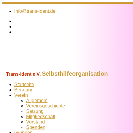
Zum
Inhalt
info@trans-ident.de
springen
Selbsthilfeorganisation
Trans-Ident e.V.
Startseite
Beratung
Verein
Allgemein
Vereins­geschichte
Satzung
Mitglied­schaft
Vorstand
Spenden
Gruppen