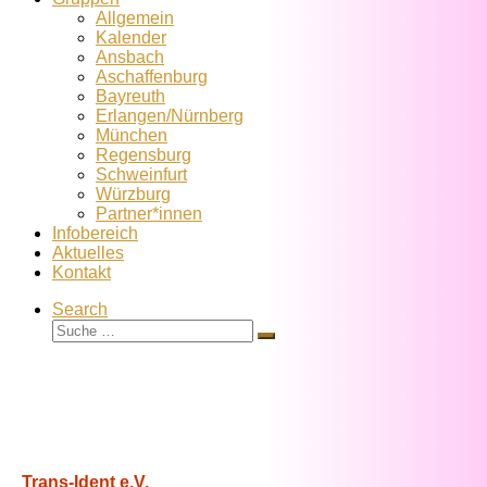
Allgemein
Kalender
Ansbach
Aschaffenburg
Bayreuth
Erlangen/Nürnberg
München
Regensburg
Schweinfurt
Würzburg
Partner*innen
Infobereich
Aktuelles
Kontakt
Search
Suche
Suche
…
Trans-Ident e.V.