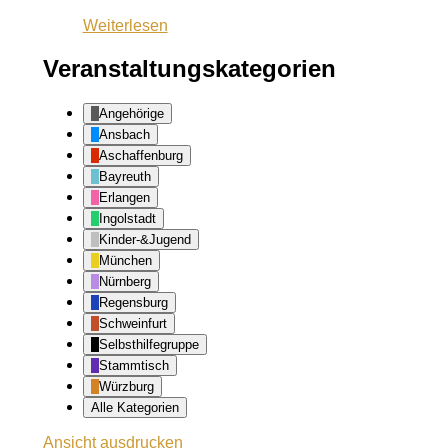
Weiterlesen
Veranstaltungskategorien
Angehörige
Ansbach
Aschaffenburg
Bayreuth
Erlangen
Ingolstadt
Kinder-&Jugend
München
Nürnberg
Regensburg
Schweinfurt
Selbsthilfegruppe
Stammtisch
Würzburg
Alle Kategorien
Ansicht
ausdrucken