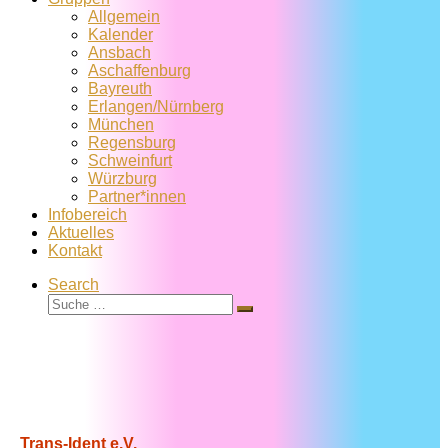
Allgemein
Kalender
Ansbach
Aschaffenburg
Bayreuth
Erlangen/Nürnberg
München
Regensburg
Schweinfurt
Würzburg
Partner*innen
Infobereich
Aktuelles
Kontakt
Search
Suche
Suche
…
Trans-Ident e.V.