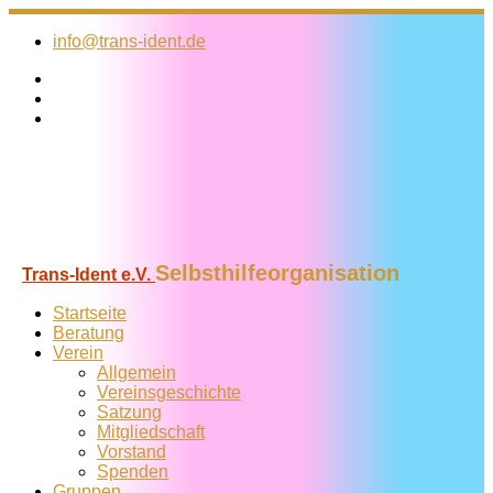
Zum
Inhalt
info@trans-ident.de
springen
Selbsthilfeorganisation
Trans-Ident e.V.
Startseite
Beratung
Verein
Allgemein
Vereins­geschichte
Satzung
Mitglied­schaft
Vorstand
Spenden
Gruppen