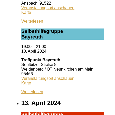
Ansbach
,
91522
Veranstaltungsort anschauen
Kiss
Karte
Ansbach
Weiterlesen
Selbst­hil­fe­grup­pe
Bay­reuth
19:00
–
21:00
10. April 2024
Treffpunkt Bayreuth
Seulbitzer Straße 8
Weidenberg / OT Neunkirchen am Main
,
95466
Veranstaltungsort anschauen
Treffpunkt
Karte
Bayreuth
Weiterlesen
13. April 2024
Selbst­hil­fe­grup­pe