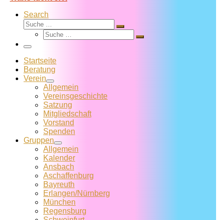
Search
Suche
Suche
Suche
…
Suche
…
Menü
Startseite
Beratung
Verein
Allgemein
Vereins­geschichte
Satzung
Mitglied­schaft
Vorstand
Spenden
Gruppen
Allgemein
Kalender
Ansbach
Aschaffenburg
Bayreuth
Erlangen/Nürnberg
München
Regensburg
Schweinfurt