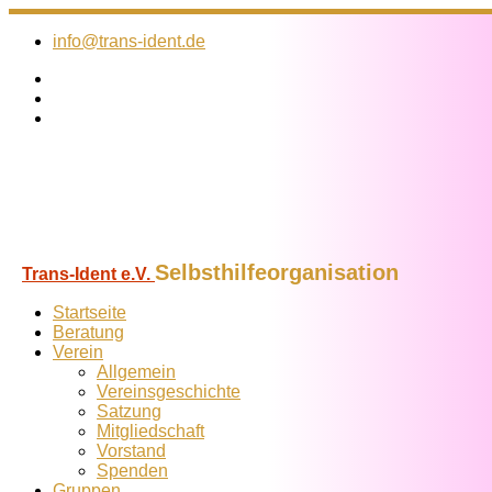
Zum
Inhalt
info@trans-ident.de
springen
Selbsthilfeorganisation
Trans-Ident e.V.
Startseite
Beratung
Verein
Allgemein
Vereins­geschichte
Satzung
Mitglied­schaft
Vorstand
Spenden
Gruppen