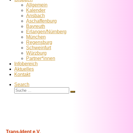
Allgemein
Kalender
Ansbach
Aschaffenburg
Bayreuth
Erlangen/Nürnberg
München
Regensburg
Schweinfurt
Würzburg
Partner*innen
Infobereich
Aktuelles
Kontakt
Search
Suche
Suche
…
Trans-Ident e.V.