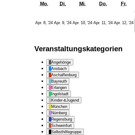
Montag
Dienstag
Mittwoch
Donnerstag
Fre
Mo.
Di.
Mi.
Do.
Fr.
8.
9.
10.
11.
Apr. 8, '24
Apr. 9, '24
Apr. 10, '24
Apr. 11, '24
Apr. 12, '24
April
April
April
April
2024
2024
2024
2024
Veranstaltungskategorien
Angehörige
Ansbach
Aschaffenburg
Bayreuth
Erlangen
Ingolstadt
Kinder-&Jugend
München
Nürnberg
Regensburg
Schweinfurt
Selbsthilfegruppe