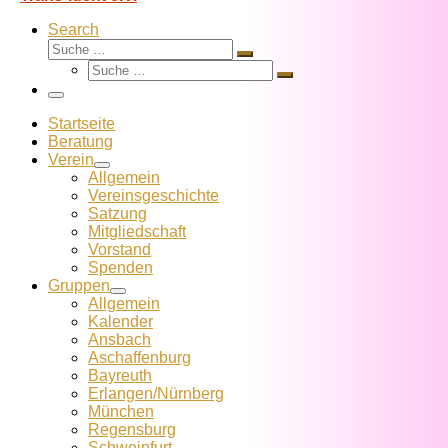
Search
Suche
Suche
Suche
…
Suche
…
Menü
Startseite
Beratung
Verein
Allgemein
Vereins­geschichte
Satzung
Mitglied­schaft
Vorstand
Spenden
Gruppen
Allgemein
Kalender
Ansbach
Aschaffenburg
Bayreuth
Erlangen/Nürnberg
München
Regensburg
Schweinfurt