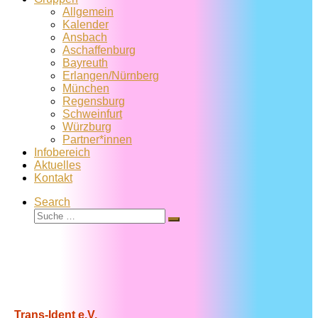
Allgemein
Kalender
Ansbach
Aschaffenburg
Bayreuth
Erlangen/Nürnberg
München
Regensburg
Schweinfurt
Würzburg
Partner*innen
Infobereich
Aktuelles
Kontakt
Search
Suche
Suche
…
Trans-Ident e.V.