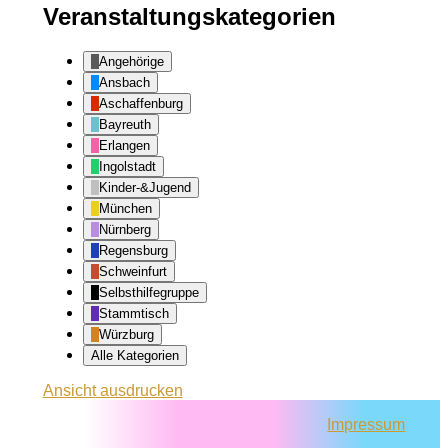
Veranstaltungskategorien
Angehörige
Ansbach
Aschaffenburg
Bayreuth
Erlangen
Ingolstadt
Kinder-&Jugend
München
Nürnberg
Regensburg
Schweinfurt
Selbsthilfegruppe
Stammtisch
Würzburg
Alle Kategorien
Ansicht
ausdrucken
Impressum