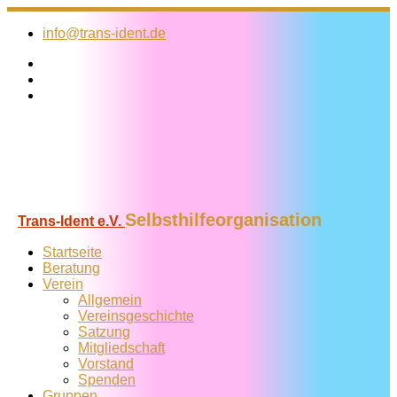
Zum
Inhalt
info@trans-ident.de
springen
Selbsthilfeorganisation
Trans-Ident e.V.
Startseite
Beratung
Verein
Allgemein
Vereins­geschichte
Satzung
Mitglied­schaft
Vorstand
Spenden
Gruppen