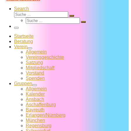
Search
Suche
Suche
Suche
…
Suche
…
Menü
Startseite
Beratung
Verein
Allgemein
Vereins­geschichte
Satzung
Mitglied­schaft
Vorstand
Spenden
Gruppen
Allgemein
Kalender
Ansbach
Aschaffenburg
Bayreuth
Erlangen/Nürnberg
München
Regensburg
Schweinfurt