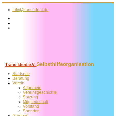
Zum
Inhalt
info@trans-ident.de
springen
Selbsthilfeorganisation
Trans-Ident e.V.
Startseite
Beratung
Verein
Allgemein
Vereins­geschichte
Satzung
Mitglied­schaft
Vorstand
Spenden
Gruppen