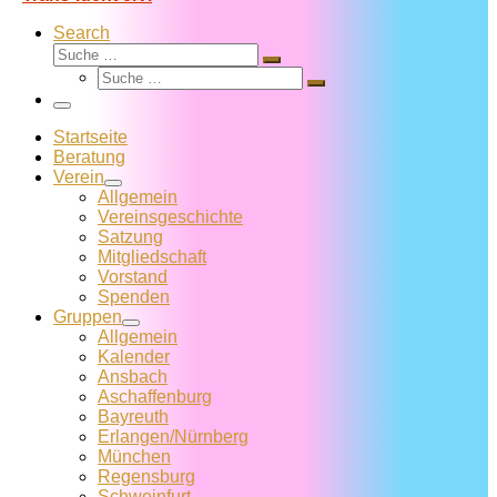
Search
Suche
Suche
Suche
…
Suche
…
Menü
Startseite
Beratung
Verein
Allgemein
Vereins­geschichte
Satzung
Mitglied­schaft
Vorstand
Spenden
Gruppen
Allgemein
Kalender
Ansbach
Aschaffenburg
Bayreuth
Erlangen/Nürnberg
München
Regensburg
Schweinfurt