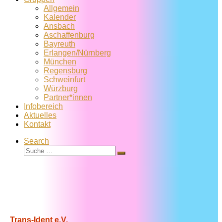
Allgemein
Kalender
Ansbach
Aschaffenburg
Bayreuth
Erlangen/Nürnberg
München
Regensburg
Schweinfurt
Würzburg
Partner*innen
Infobereich
Aktuelles
Kontakt
Search
Suche
Suche
…
Trans-Ident e.V.