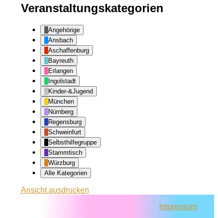
Veranstaltungskategorien
Angehörige
Ansbach
Aschaffenburg
Bayreuth
Erlangen
Ingolstadt
Kinder-&Jugend
München
Nürnberg
Regensburg
Schweinfurt
Selbsthilfegruppe
Stammtisch
Würzburg
Alle Kategorien
Ansicht
ausdrucken
Impressum