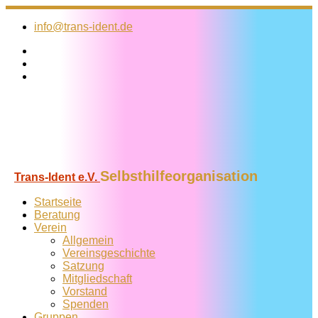
Zum
Inhalt
info@trans-ident.de
springen
Selbsthilfeorganisation
Trans-Ident e.V.
Startseite
Beratung
Verein
Allgemein
Vereins­geschichte
Satzung
Mitglied­schaft
Vorstand
Spenden
Gruppen