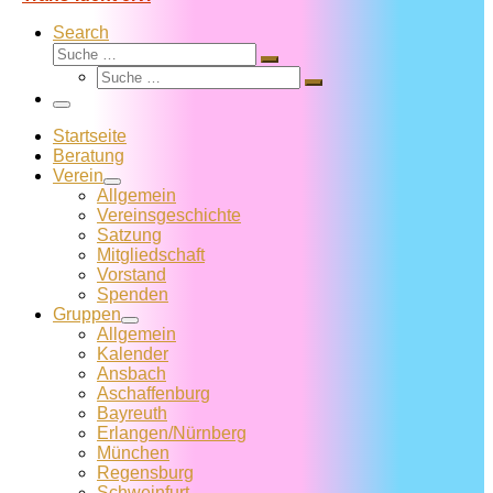
Search
Suche
Suche
Suche
…
Suche
…
Menü
Startseite
Beratung
Verein
Allgemein
Vereins­geschichte
Satzung
Mitglied­schaft
Vorstand
Spenden
Gruppen
Allgemein
Kalender
Ansbach
Aschaffenburg
Bayreuth
Erlangen/Nürnberg
München
Regensburg
Schweinfurt