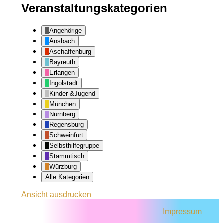
Veranstaltungskategorien
Angehörige
Ansbach
Aschaffenburg
Bayreuth
Erlangen
Ingolstadt
Kinder-&Jugend
München
Nürnberg
Regensburg
Schweinfurt
Selbsthilfegruppe
Stammtisch
Würzburg
Alle Kategorien
Ansicht
ausdrucken
Impressum