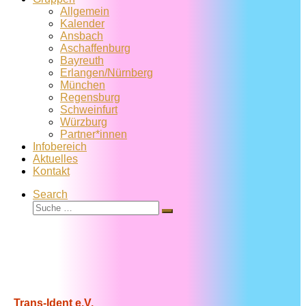
Allgemein
Kalender
Ansbach
Aschaffenburg
Bayreuth
Erlangen/Nürnberg
München
Regensburg
Schweinfurt
Würzburg
Partner*innen
Infobereich
Aktuelles
Kontakt
Search
Suche
Suche
…
Trans-Ident e.V.