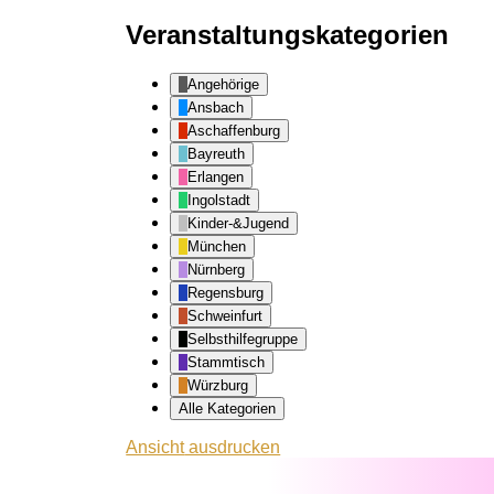
Veranstaltungskategorien
Angehörige
Ansbach
Aschaffenburg
Bayreuth
Erlangen
Ingolstadt
Kinder-&Jugend
München
Nürnberg
Regensburg
Schweinfurt
Selbsthilfegruppe
Stammtisch
Würzburg
Alle Kategorien
Ansicht
ausdrucken