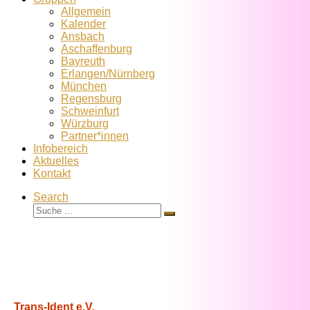
Allgemein
Kalender
Ansbach
Aschaffenburg
Bayreuth
Erlangen/Nürnberg
München
Regensburg
Schweinfurt
Würzburg
Partner*innen
Infobereich
Aktuelles
Kontakt
Search
Suche
Suche
…
Trans-Ident e.V.