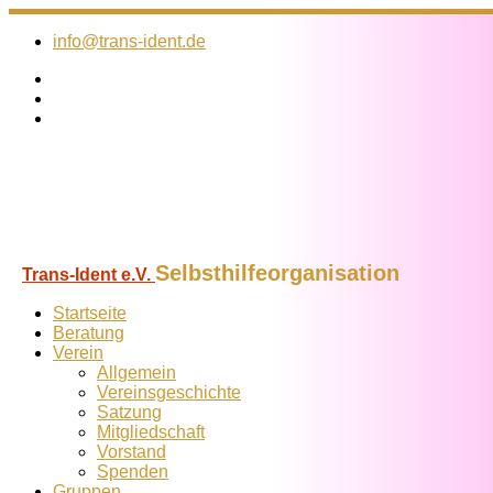
Zum
Inhalt
info@trans-ident.de
springen
Selbsthilfeorganisation
Trans-Ident e.V.
Startseite
Beratung
Verein
Allgemein
Vereins­geschichte
Satzung
Mitglied­schaft
Vorstand
Spenden
Gruppen