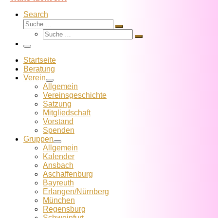
Search
Suche
Suche
Suche
…
Suche
…
Menü
Startseite
Beratung
Verein
Allgemein
Vereins­geschichte
Satzung
Mitglied­schaft
Vorstand
Spenden
Gruppen
Allgemein
Kalender
Ansbach
Aschaffenburg
Bayreuth
Erlangen/Nürnberg
München
Regensburg
Schweinfurt