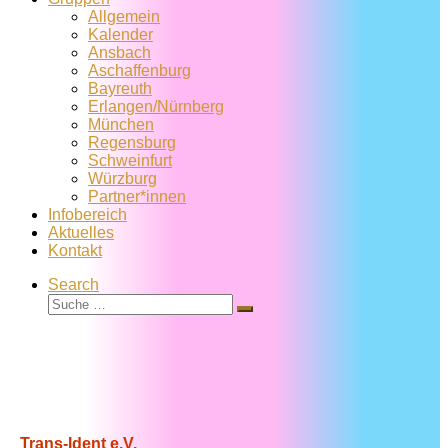
Allgemein
Kalender
Ansbach
Aschaffenburg
Bayreuth
Erlangen/Nürnberg
München
Regensburg
Schweinfurt
Würzburg
Partner*innen
Infobereich
Aktuelles
Kontakt
Search
Suche
Suche
…
Trans-Ident e.V.