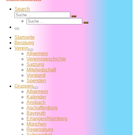
Search
Suche
Suche
Suche
…
Suche
…
Menü
Startseite
Beratung
Verein
Allgemein
Vereins­geschichte
Satzung
Mitglied­schaft
Vorstand
Spenden
Gruppen
Allgemein
Kalender
Ansbach
Aschaffenburg
Bayreuth
Erlangen/Nürnberg
München
Regensburg
Schweinfurt