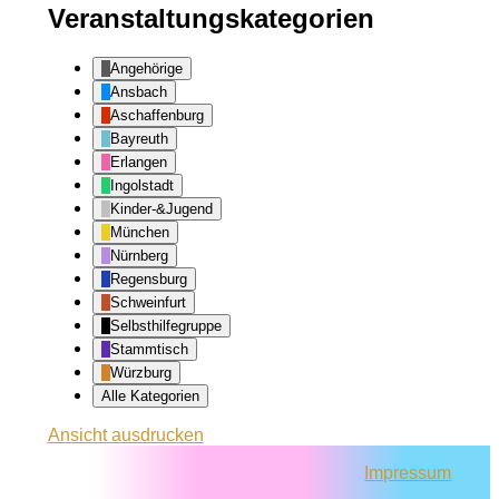
Veranstaltungskategorien
Angehörige
Ansbach
Aschaffenburg
Bayreuth
Erlangen
Ingolstadt
Kinder-&Jugend
München
Nürnberg
Regensburg
Schweinfurt
Selbsthilfegruppe
Stammtisch
Würzburg
Alle Kategorien
Ansicht
ausdrucken
Impressum