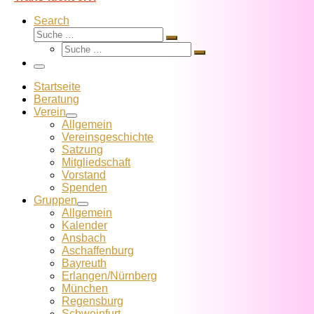
Search
Suche
Suche
Suche
…
Suche
…
Menü
Startseite
Beratung
Verein
Allgemein
Vereins­geschichte
Satzung
Mitglied­schaft
Vorstand
Spenden
Gruppen
Allgemein
Kalender
Ansbach
Aschaffenburg
Bayreuth
Erlangen/Nürnberg
München
Regensburg
Schweinfurt