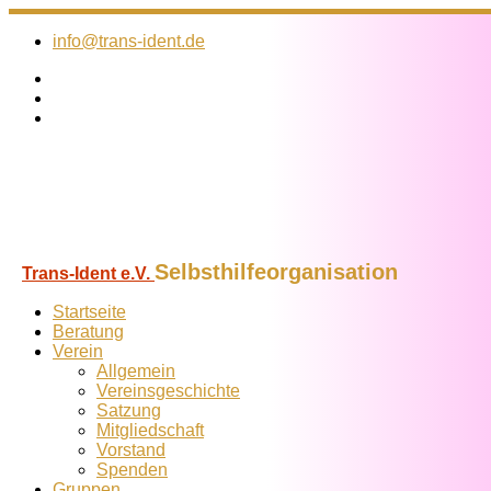
Zum
Inhalt
info@trans-ident.de
springen
Selbsthilfeorganisation
Trans-Ident e.V.
Startseite
Beratung
Verein
Allgemein
Vereins­geschichte
Satzung
Mitglied­schaft
Vorstand
Spenden
Gruppen