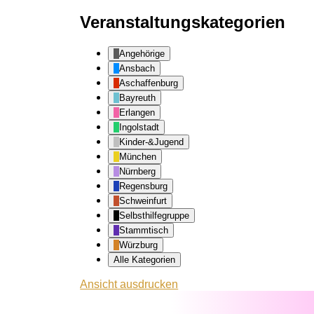
Veranstaltungskategorien
Angehörige
Ansbach
Aschaffenburg
Bayreuth
Erlangen
Ingolstadt
Kinder-&Jugend
München
Nürnberg
Regensburg
Schweinfurt
Selbsthilfegruppe
Stammtisch
Würzburg
Alle Kategorien
Ansicht
ausdrucken