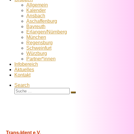
Allgemein
Kalender
Ansbach
Aschaffenburg
Bayreuth
Erlangen/Nürnberg
München
Regensburg
Schweinfurt
Würzburg
Partner*innen
Infobereich
Aktuelles
Kontakt
Search
Suche
Suche
…
Trans-Ident e.V.