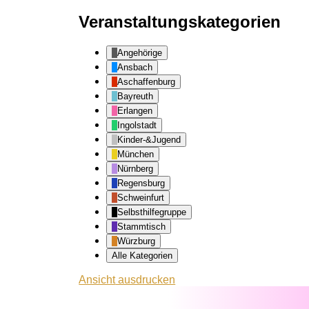
Veranstaltungskategorien
Angehörige
Ansbach
Aschaffenburg
Bayreuth
Erlangen
Ingolstadt
Kinder-&Jugend
München
Nürnberg
Regensburg
Schweinfurt
Selbsthilfegruppe
Stammtisch
Würzburg
Alle Kategorien
Ansicht
ausdrucken