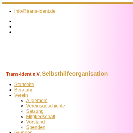
Zum
Inhalt
info@trans-ident.de
springen
Selbsthilfeorganisation
Trans-Ident e.V.
Startseite
Beratung
Verein
Allgemein
Vereins­geschichte
Satzung
Mitglied­schaft
Vorstand
Spenden
Gruppen