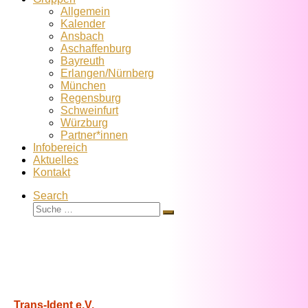
Allgemein
Kalender
Ansbach
Aschaffenburg
Bayreuth
Erlangen/Nürnberg
München
Regensburg
Schweinfurt
Würzburg
Partner*innen
Infobereich
Aktuelles
Kontakt
Search
Suche
Suche
…
Trans-Ident e.V.