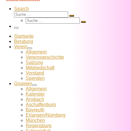
Search
Suche
Suche
Suche
…
Suche
…
Menü
Startseite
Beratung
Verein
Allgemein
Vereins­geschichte
Satzung
Mitglied­schaft
Vorstand
Spenden
Gruppen
Allgemein
Kalender
Ansbach
Aschaffenburg
Bayreuth
Erlangen/Nürnberg
München
Regensburg
Schweinfurt