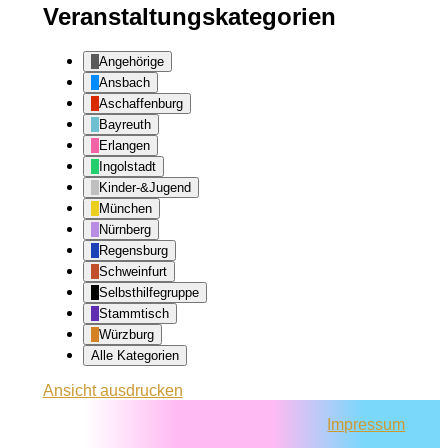
Veranstaltungskategorien
Angehörige
Ansbach
Aschaffenburg
Bayreuth
Erlangen
Ingolstadt
Kinder-&Jugend
München
Nürnberg
Regensburg
Schweinfurt
Selbsthilfegruppe
Stammtisch
Würzburg
Alle Kategorien
Ansicht
ausdrucken
Impressum