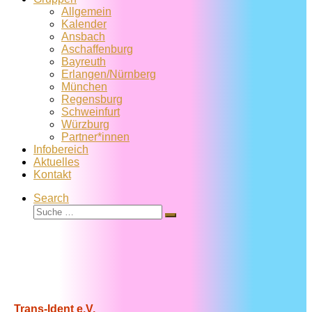
Allgemein
Kalender
Ansbach
Aschaffenburg
Bayreuth
Erlangen/Nürnberg
München
Regensburg
Schweinfurt
Würzburg
Partner*innen
Infobereich
Aktuelles
Kontakt
Search
Suche
Suche
…
Trans-Ident e.V.