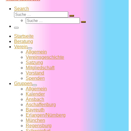
Search
Suche
Suche
Suche
…
Suche
…
Menü
Startseite
Beratung
Verein
Allgemein
Vereins­geschichte
Satzung
Mitglied­schaft
Vorstand
Spenden
Gruppen
Allgemein
Kalender
Ansbach
Aschaffenburg
Bayreuth
Erlangen/Nürnberg
München
Regensburg
Schweinfurt