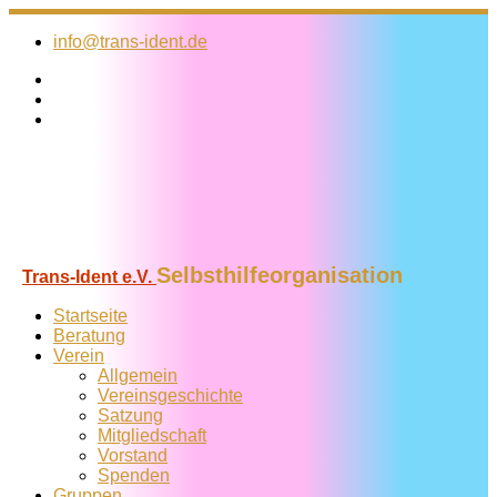
Zum
Inhalt
info@trans-ident.de
springen
Selbsthilfeorganisation
Trans-Ident e.V.
Startseite
Beratung
Verein
Allgemein
Vereins­geschichte
Satzung
Mitglied­schaft
Vorstand
Spenden
Gruppen