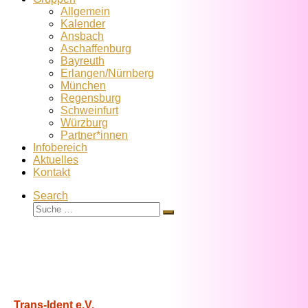
Allgemein
Kalender
Ansbach
Aschaffenburg
Bayreuth
Erlangen/Nürnberg
München
Regensburg
Schweinfurt
Würzburg
Partner*innen
Infobereich
Aktuelles
Kontakt
Search
Suche
Suche
…
Trans-Ident e.V.