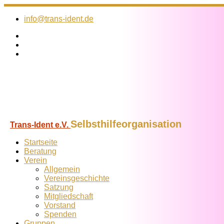
Zum
Inhalt
info@trans-ident.de
springen
Selbsthilfeorganisation
Trans-Ident e.V.
Startseite
Beratung
Verein
Allgemein
Vereins­geschichte
Satzung
Mitglied­schaft
Vorstand
Spenden
Gruppen