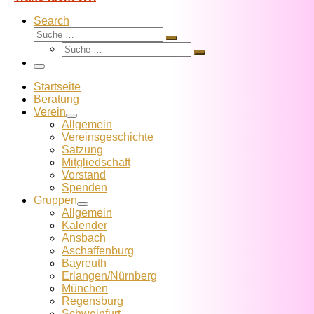
Search
Suche
Suche
Suche
…
Suche
…
Menü
Startseite
Beratung
Verein
Allgemein
Vereins­geschichte
Satzung
Mitglied­schaft
Vorstand
Spenden
Gruppen
Allgemein
Kalender
Ansbach
Aschaffenburg
Bayreuth
Erlangen/Nürnberg
München
Regensburg
Schweinfurt