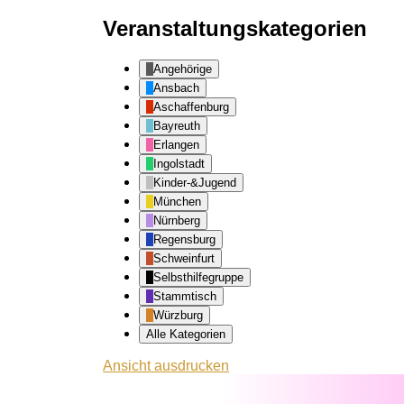
Veranstaltungskategorien
Angehörige
Ansbach
Aschaffenburg
Bayreuth
Erlangen
Ingolstadt
Kinder-&Jugend
München
Nürnberg
Regensburg
Schweinfurt
Selbsthilfegruppe
Stammtisch
Würzburg
Alle Kategorien
Ansicht
ausdrucken