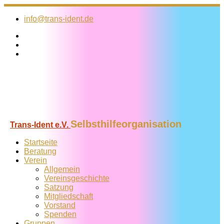
Zum
Inhalt
info@trans-ident.de
springen
Selbsthilfeorganisation
Trans-Ident e.V.
Startseite
Beratung
Verein
Allgemein
Vereins­geschichte
Satzung
Mitglied­schaft
Vorstand
Spenden
Gruppen