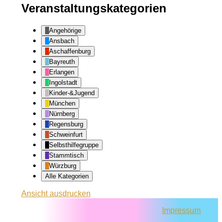
Veranstaltungskategorien
Angehörige
Ansbach
Aschaffenburg
Bayreuth
Erlangen
Ingolstadt
Kinder-&Jugend
München
Nürnberg
Regensburg
Schweinfurt
Selbsthilfegruppe
Stammtisch
Würzburg
Alle Kategorien
Ansicht
ausdrucken
Impressum