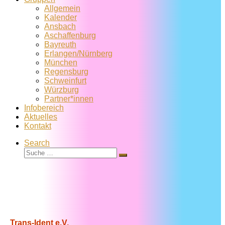
Allgemein
Kalender
Ansbach
Aschaffenburg
Bayreuth
Erlangen/Nürnberg
München
Regensburg
Schweinfurt
Würzburg
Partner*innen
Infobereich
Aktuelles
Kontakt
Search
Suche
Suche
…
Trans-Ident e.V.