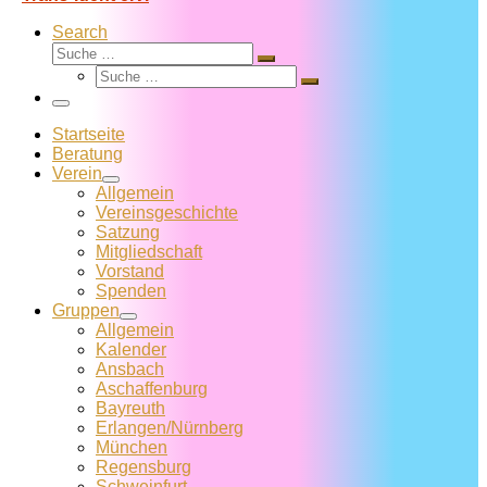
Search
Suche
Suche
Suche
…
Suche
…
Menü
Startseite
Beratung
Verein
Allgemein
Vereins­geschichte
Satzung
Mitglied­schaft
Vorstand
Spenden
Gruppen
Allgemein
Kalender
Ansbach
Aschaffenburg
Bayreuth
Erlangen/Nürnberg
München
Regensburg
Schweinfurt