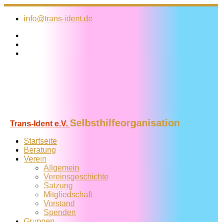
Zum
Inhalt
info@trans-ident.de
springen
Selbsthilfeorganisation
Trans-Ident e.V.
Startseite
Beratung
Verein
Allgemein
Vereins­geschichte
Satzung
Mitglied­schaft
Vorstand
Spenden
Gruppen