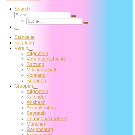
Search
Suche
Suche
Suche
…
Suche
…
Menü
Startseite
Beratung
Verein
Allgemein
Vereins­geschichte
Satzung
Mitglied­schaft
Vorstand
Spenden
Gruppen
Allgemein
Kalender
Ansbach
Aschaffenburg
Bayreuth
Erlangen/Nürnberg
München
Regensburg
Schweinfurt