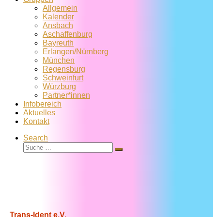
Allgemein
Kalender
Ansbach
Aschaffenburg
Bayreuth
Erlangen/Nürnberg
München
Regensburg
Schweinfurt
Würzburg
Partner*innen
Infobereich
Aktuelles
Kontakt
Search
Suche
Suche
…
Trans-Ident e.V.