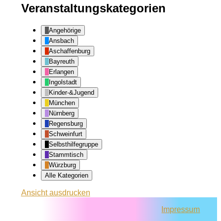
Veranstaltungskategorien
Angehörige
Ansbach
Aschaffenburg
Bayreuth
Erlangen
Ingolstadt
Kinder-&Jugend
München
Nürnberg
Regensburg
Schweinfurt
Selbsthilfegruppe
Stammtisch
Würzburg
Alle Kategorien
Ansicht
ausdrucken
Impressum