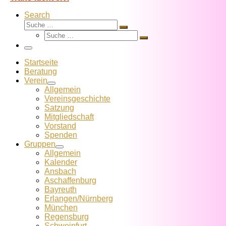
Search
Suche
Suche
Suche
…
Suche
…
Menü
Startseite
Beratung
Verein
Allgemein
Vereins­geschichte
Satzung
Mitglied­schaft
Vorstand
Spenden
Gruppen
Allgemein
Kalender
Ansbach
Aschaffenburg
Bayreuth
Erlangen/Nürnberg
München
Regensburg
Schweinfurt