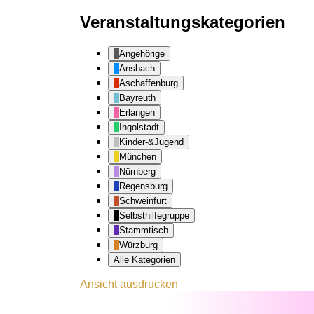
Veranstaltungskategorien
Angehörige
Ansbach
Aschaffenburg
Bayreuth
Erlangen
Ingolstadt
Kinder-&Jugend
München
Nürnberg
Regensburg
Schweinfurt
Selbsthilfegruppe
Stammtisch
Würzburg
Alle Kategorien
Ansicht
ausdrucken