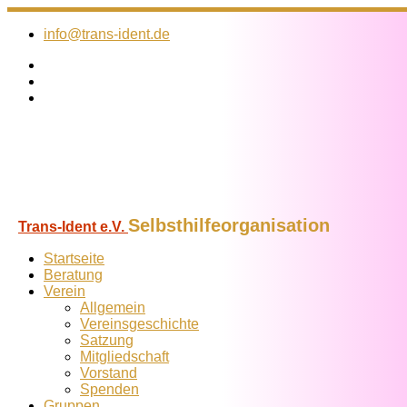
Zum
Inhalt
info@trans-ident.de
springen
Selbsthilfeorganisation
Trans-Ident e.V.
Startseite
Beratung
Verein
Allgemein
Vereins­geschichte
Satzung
Mitglied­schaft
Vorstand
Spenden
Gruppen