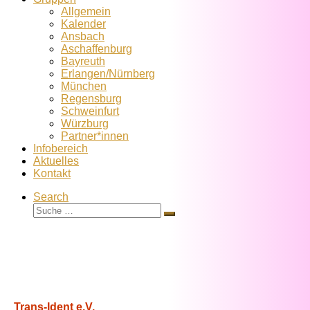
Allgemein
Kalender
Ansbach
Aschaffenburg
Bayreuth
Erlangen/Nürnberg
München
Regensburg
Schweinfurt
Würzburg
Partner*innen
Infobereich
Aktuelles
Kontakt
Search
Suche
Suche
…
Trans-Ident e.V.