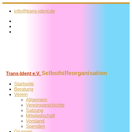
Zum
Inhalt
info@trans-ident.de
springen
Selbsthilfeorganisation
Trans-Ident e.V.
Startseite
Beratung
Verein
Allgemein
Vereins­geschichte
Satzung
Mitglied­schaft
Vorstand
Spenden
Gruppen