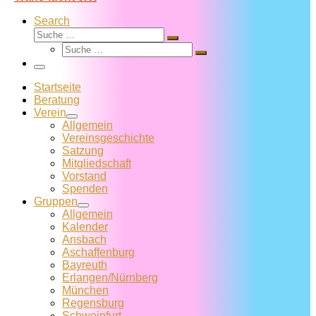
Search
Suche
Suche
Suche
…
Suche
…
Menü
Startseite
Beratung
Verein
Allgemein
Vereins­geschichte
Satzung
Mitglied­schaft
Vorstand
Spenden
Gruppen
Allgemein
Kalender
Ansbach
Aschaffenburg
Bayreuth
Erlangen/Nürnberg
München
Regensburg
Schweinfurt