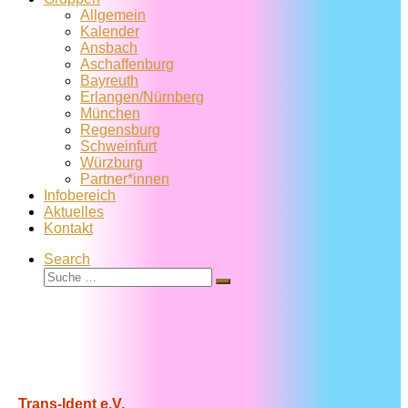
Allgemein
Kalender
Ansbach
Aschaffenburg
Bayreuth
Erlangen/Nürnberg
München
Regensburg
Schweinfurt
Würzburg
Partner*innen
Infobereich
Aktuelles
Kontakt
Search
Suche
Suche
…
Trans-Ident e.V.