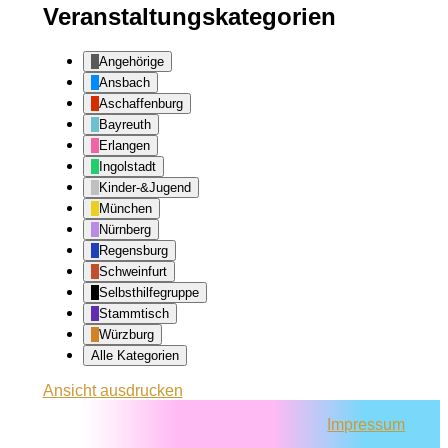
Veranstaltungskategorien
Angehörige
Ansbach
Aschaffenburg
Bayreuth
Erlangen
Ingolstadt
Kinder-&Jugend
München
Nürnberg
Regensburg
Schweinfurt
Selbsthilfegruppe
Stammtisch
Würzburg
Alle Kategorien
Ansicht
ausdrucken
Impressum