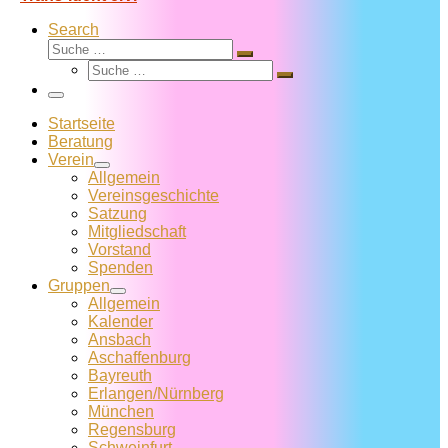
Search
Suche
Suche
Suche
…
Suche
…
Menü
Startseite
Beratung
Verein
Allgemein
Vereins­geschichte
Satzung
Mitglied­schaft
Vorstand
Spenden
Gruppen
Allgemein
Kalender
Ansbach
Aschaffenburg
Bayreuth
Erlangen/Nürnberg
München
Regensburg
Schweinfurt