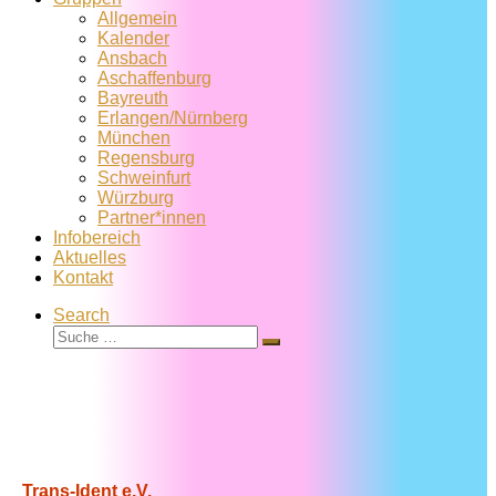
Allgemein
Kalender
Ansbach
Aschaffenburg
Bayreuth
Erlangen/Nürnberg
München
Regensburg
Schweinfurt
Würzburg
Partner*innen
Infobereich
Aktuelles
Kontakt
Search
Suche
Suche
…
Trans-Ident e.V.