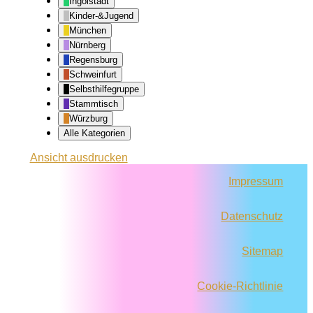
Ingolstadt
Kinder-&Jugend
München
Nürnberg
Regensburg
Schweinfurt
Selbsthilfegruppe
Stammtisch
Würzburg
Alle Kategorien
Ansicht
ausdrucken
Impressum
Datenschutz
Sitemap
Cookie-Richtlinie