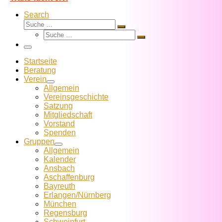
Search
Suche
Suche
Suche
…
Suche
…
Menü
Startseite
Beratung
Verein
Allgemein
Vereins­geschichte
Satzung
Mitglied­schaft
Vorstand
Spenden
Gruppen
Allgemein
Kalender
Ansbach
Aschaffenburg
Bayreuth
Erlangen/Nürnberg
München
Regensburg
Schweinfurt