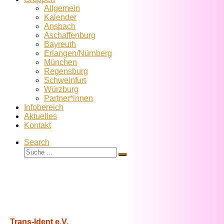
Allgemein
Kalender
Ansbach
Aschaffenburg
Bayreuth
Erlangen/Nürnberg
München
Regensburg
Schweinfurt
Würzburg
Partner*innen
Infobereich
Aktuelles
Kontakt
Search
Suche
Suche
…
Trans-Ident e.V.