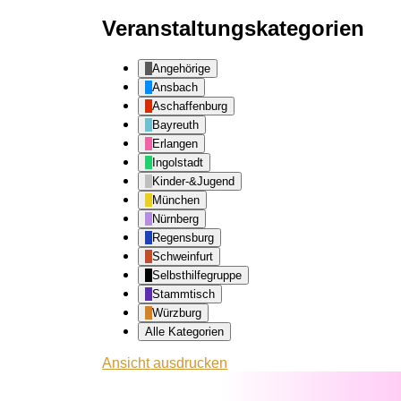
Veranstaltungskategorien
Angehörige
Ansbach
Aschaffenburg
Bayreuth
Erlangen
Ingolstadt
Kinder-&Jugend
München
Nürnberg
Regensburg
Schweinfurt
Selbsthilfegruppe
Stammtisch
Würzburg
Alle Kategorien
Ansicht
ausdrucken