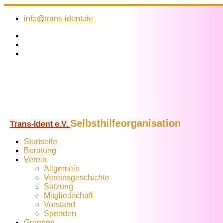
Zum
Inhalt
info@trans-ident.de
springen
Selbsthilfeorganisation
Trans-Ident e.V.
Startseite
Beratung
Verein
Allgemein
Vereins­geschichte
Satzung
Mitglied­schaft
Vorstand
Spenden
Gruppen