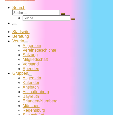
Search
Suche
Suche
Suche
…
Suche
…
Menü
Startseite
Beratung
Verein
Allgemein
Vereins­geschichte
Satzung
Mitglied­schaft
Vorstand
Spenden
Gruppen
Allgemein
Kalender
Ansbach
Aschaffenburg
Bayreuth
Erlangen/Nürnberg
München
Regensburg
Schweinfurt