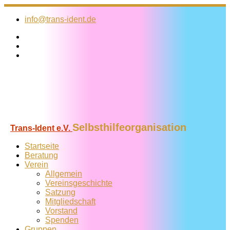
Zum
Inhalt
info@trans-ident.de
springen
Selbsthilfeorganisation
Trans-Ident e.V.
Startseite
Beratung
Verein
Allgemein
Vereins­geschichte
Satzung
Mitglied­schaft
Vorstand
Spenden
Gruppen