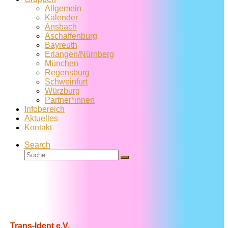
Allgemein
Kalender
Ansbach
Aschaffenburg
Bayreuth
Erlangen/Nürnberg
München
Regensburg
Schweinfurt
Würzburg
Partner*innen
Infobereich
Aktuelles
Kontakt
Search
Suche
Suche
…
Trans-Ident e.V.