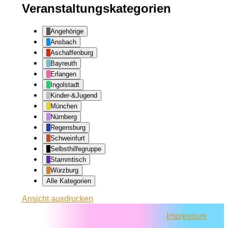
Veranstaltungskategorien
Angehörige
Ansbach
Aschaffenburg
Bayreuth
Erlangen
Ingolstadt
Kinder-&Jugend
München
Nürnberg
Regensburg
Schweinfurt
Selbsthilfegruppe
Stammtisch
Würzburg
Alle Kategorien
Ansicht
ausdrucken
Impressum