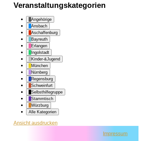
Veranstaltungskategorien
Angehörige
Ansbach
Aschaffenburg
Bayreuth
Erlangen
Ingolstadt
Kinder-&Jugend
München
Nürnberg
Regensburg
Schweinfurt
Selbsthilfegruppe
Stammtisch
Würzburg
Alle Kategorien
Ansicht
ausdrucken
Impressum