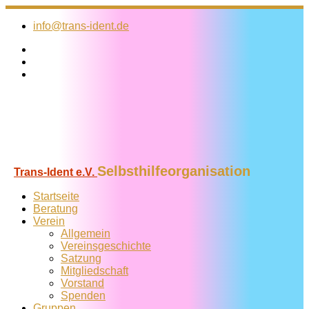
Zum
Inhalt
info@trans-ident.de
springen
Selbsthilfeorganisation
Trans-Ident e.V.
Startseite
Beratung
Verein
Allgemein
Vereins­geschichte
Satzung
Mitglied­schaft
Vorstand
Spenden
Gruppen