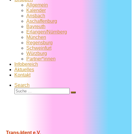
Allgemein
Kalender
Ansbach
Aschaffenburg
Bayreuth
Erlangen/Nürnberg
München
Regensburg
Schweinfurt
Würzburg
Partner*innen
Infobereich
Aktuelles
Kontakt
Search
Suche
Suche
…
Trans-Ident e.V.