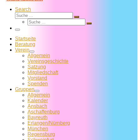
Search
Suche
Suche
Suche
…
Suche
…
Menü
Startseite
Beratung
Verein
Allgemein
Vereins­geschichte
Satzung
Mitglied­schaft
Vorstand
Spenden
Gruppen
Allgemein
Kalender
Ansbach
Aschaffenburg
Bayreuth
Erlangen/Nürnberg
München
Regensburg
Schweinfurt