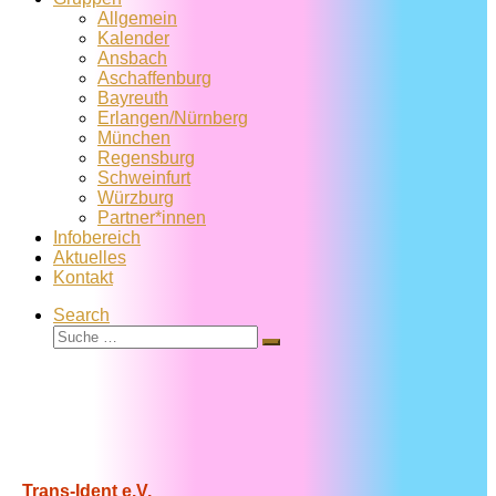
Allgemein
Kalender
Ansbach
Aschaffenburg
Bayreuth
Erlangen/Nürnberg
München
Regensburg
Schweinfurt
Würzburg
Partner*innen
Infobereich
Aktuelles
Kontakt
Search
Suche
Suche
…
Trans-Ident e.V.