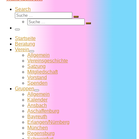
Search
Suche
Suche
Suche
…
Suche
…
Menü
Startseite
Beratung
Verein
Allgemein
Vereins­geschichte
Satzung
Mitglied­schaft
Vorstand
Spenden
Gruppen
Allgemein
Kalender
Ansbach
Aschaffenburg
Bayreuth
Erlangen/Nürnberg
München
Regensburg
Schweinfurt