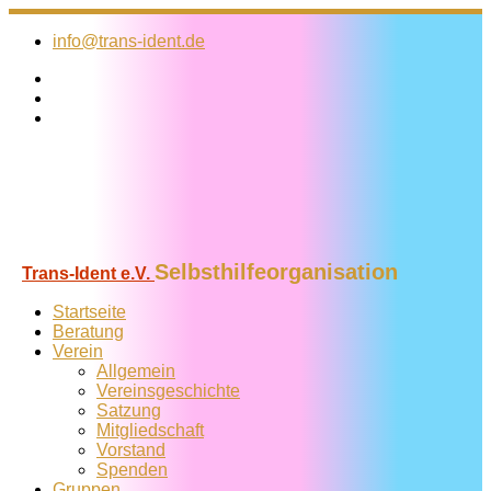
Zum
Inhalt
info@trans-ident.de
springen
Selbsthilfeorganisation
Trans-Ident e.V.
Startseite
Beratung
Verein
Allgemein
Vereins­geschichte
Satzung
Mitglied­schaft
Vorstand
Spenden
Gruppen