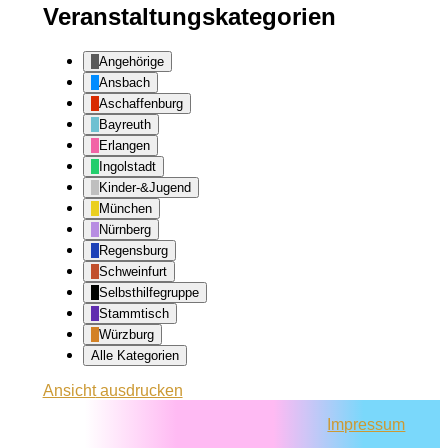
Veranstaltungskategorien
Angehörige
Ansbach
Aschaffenburg
Bayreuth
Erlangen
Ingolstadt
Kinder-&Jugend
München
Nürnberg
Regensburg
Schweinfurt
Selbsthilfegruppe
Stammtisch
Würzburg
Alle Kategorien
Ansicht
ausdrucken
Impressum