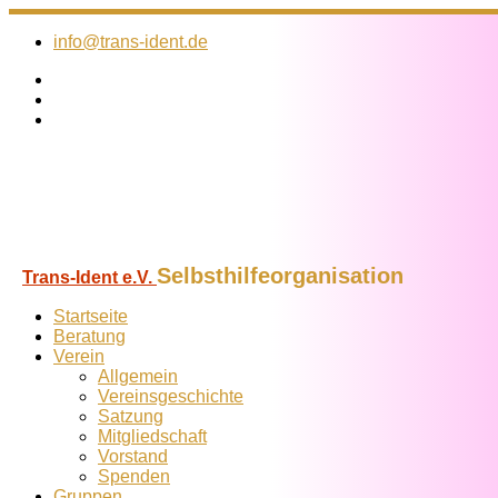
Zum
Inhalt
info@trans-ident.de
springen
Selbsthilfeorganisation
Trans-Ident e.V.
Startseite
Beratung
Verein
Allgemein
Vereins­geschichte
Satzung
Mitglied­schaft
Vorstand
Spenden
Gruppen