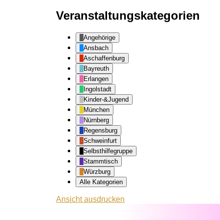
Veranstaltungskategorien
Angehörige
Ansbach
Aschaffenburg
Bayreuth
Erlangen
Ingolstadt
Kinder-&Jugend
München
Nürnberg
Regensburg
Schweinfurt
Selbsthilfegruppe
Stammtisch
Würzburg
Alle Kategorien
Ansicht
ausdrucken