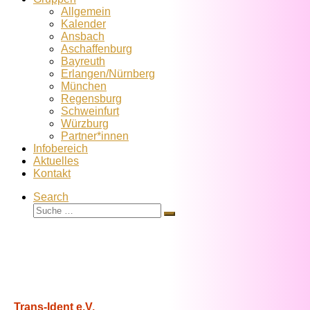
Allgemein
Kalender
Ansbach
Aschaffenburg
Bayreuth
Erlangen/Nürnberg
München
Regensburg
Schweinfurt
Würzburg
Partner*innen
Infobereich
Aktuelles
Kontakt
Search
Suche
Suche
…
Trans-Ident e.V.