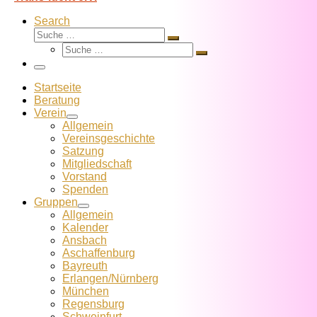
Search
Suche
Suche
Suche
…
Suche
…
Menü
Startseite
Beratung
Verein
Allgemein
Vereins­geschichte
Satzung
Mitglied­schaft
Vorstand
Spenden
Gruppen
Allgemein
Kalender
Ansbach
Aschaffenburg
Bayreuth
Erlangen/Nürnberg
München
Regensburg
Schweinfurt