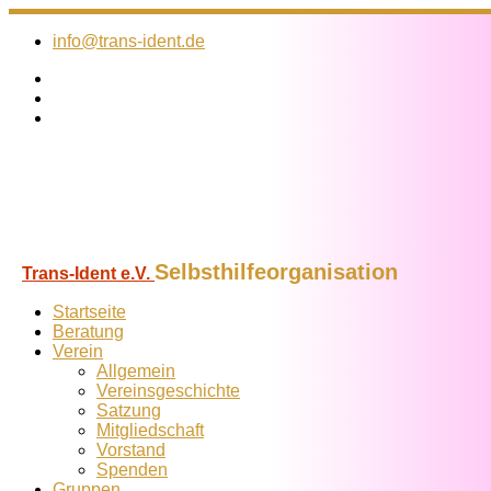
Zum
Inhalt
info@trans-ident.de
springen
Selbsthilfeorganisation
Trans-Ident e.V.
Startseite
Beratung
Verein
Allgemein
Vereins­geschichte
Satzung
Mitglied­schaft
Vorstand
Spenden
Gruppen