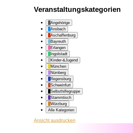
Veranstaltungskategorien
Angehörige
Ansbach
Aschaffenburg
Bayreuth
Erlangen
Ingolstadt
Kinder-&Jugend
München
Nürnberg
Regensburg
Schweinfurt
Selbsthilfegruppe
Stammtisch
Würzburg
Alle Kategorien
Ansicht
ausdrucken