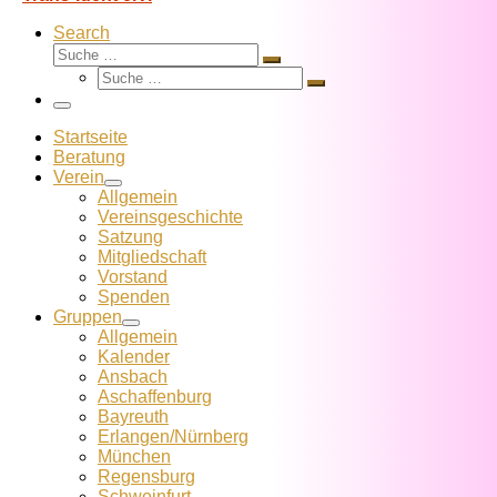
Search
Suche
Suche
Suche
…
Suche
…
Menü
Startseite
Beratung
Verein
Allgemein
Vereins­geschichte
Satzung
Mitglied­schaft
Vorstand
Spenden
Gruppen
Allgemein
Kalender
Ansbach
Aschaffenburg
Bayreuth
Erlangen/Nürnberg
München
Regensburg
Schweinfurt