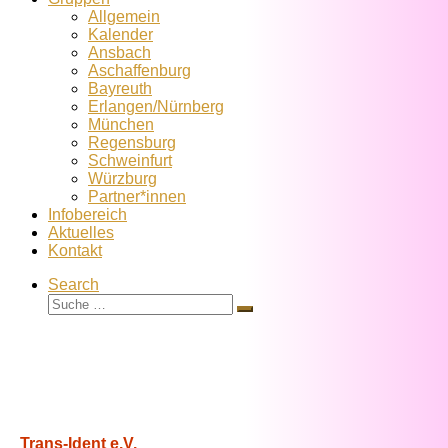
Allgemein
Kalender
Ansbach
Aschaffenburg
Bayreuth
Erlangen/Nürnberg
München
Regensburg
Schweinfurt
Würzburg
Partner*innen
Infobereich
Aktuelles
Kontakt
Search
Suche
Suche
…
Trans-Ident e.V.