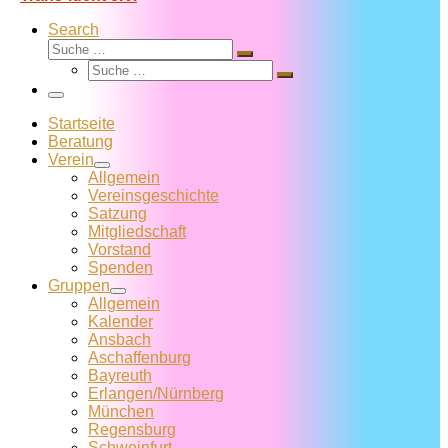
Search
Suche
Suche
Suche
…
Suche
…
Menü
Startseite
Beratung
Verein
Allgemein
Vereins­geschichte
Satzung
Mitglied­schaft
Vorstand
Spenden
Gruppen
Allgemein
Kalender
Ansbach
Aschaffenburg
Bayreuth
Erlangen/Nürnberg
München
Regensburg
Schweinfurt