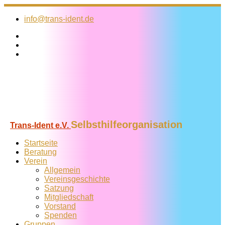
Zum
Inhalt
info@trans-ident.de
springen
Selbsthilfeorganisation
Trans-Ident e.V.
Startseite
Beratung
Verein
Allgemein
Vereins­geschichte
Satzung
Mitglied­schaft
Vorstand
Spenden
Gruppen