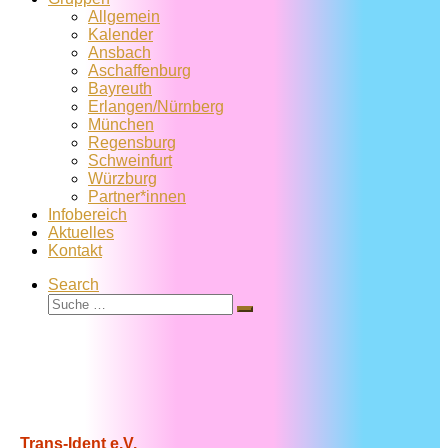
Allgemein
Kalender
Ansbach
Aschaffenburg
Bayreuth
Erlangen/Nürnberg
München
Regensburg
Schweinfurt
Würzburg
Partner*innen
Infobereich
Aktuelles
Kontakt
Search
Suche
Suche
…
Trans-Ident e.V.