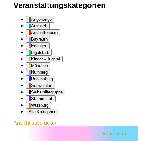
Veranstaltungskategorien
Angehörige
Ansbach
Aschaffenburg
Bayreuth
Erlangen
Ingolstadt
Kinder-&Jugend
München
Nürnberg
Regensburg
Schweinfurt
Selbsthilfegruppe
Stammtisch
Würzburg
Alle Kategorien
Ansicht
ausdrucken
Impressum