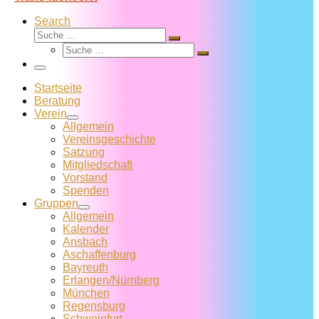
Search
Suche
Suche
Suche
…
Suche
…
Menü
Startseite
Beratung
Verein
Allgemein
Vereins­geschichte
Satzung
Mitglied­schaft
Vorstand
Spenden
Gruppen
Allgemein
Kalender
Ansbach
Aschaffenburg
Bayreuth
Erlangen/Nürnberg
München
Regensburg
Schweinfurt