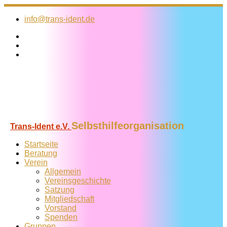
Zum
Inhalt
info@trans-ident.de
springen
Selbsthilfeorganisation
Trans-Ident e.V.
Startseite
Beratung
Verein
Allgemein
Vereins­geschichte
Satzung
Mitglied­schaft
Vorstand
Spenden
Gruppen