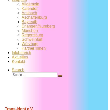
Allgemein
Kalender
Ansbach
Aschaffenburg
Bayreuth
Erlangen/Nürnberg
München
Regensburg
Schweinfurt
Würzburg
Partner*innen
Infobereich
Aktuelles
Kontakt
Search
Suche
Suche
…
Trans-Ident e.V.