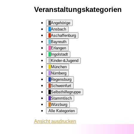
Veranstaltungskategorien
Angehörige
Ansbach
Aschaffenburg
Bayreuth
Erlangen
Ingolstadt
Kinder-&Jugend
München
Nürnberg
Regensburg
Schweinfurt
Selbsthilfegruppe
Stammtisch
Würzburg
Alle Kategorien
Ansicht
ausdrucken