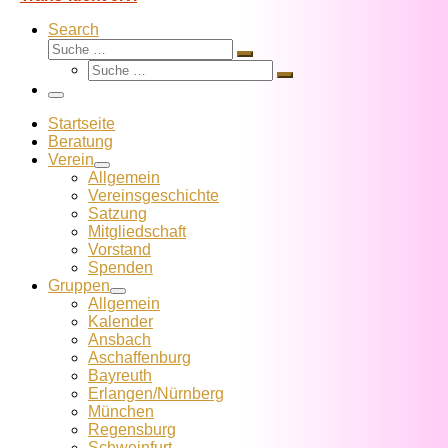
Search
Suche
Suche
Suche
…
Suche
…
Menü
Startseite
Beratung
Verein
Allgemein
Vereins­geschichte
Satzung
Mitglied­schaft
Vorstand
Spenden
Gruppen
Allgemein
Kalender
Ansbach
Aschaffenburg
Bayreuth
Erlangen/Nürnberg
München
Regensburg
Schweinfurt