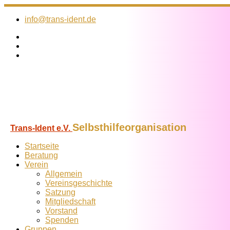
Zum
Inhalt
info@trans-ident.de
springen
Selbsthilfeorganisation
Trans-Ident e.V.
Startseite
Beratung
Verein
Allgemein
Vereins­geschichte
Satzung
Mitglied­schaft
Vorstand
Spenden
Gruppen