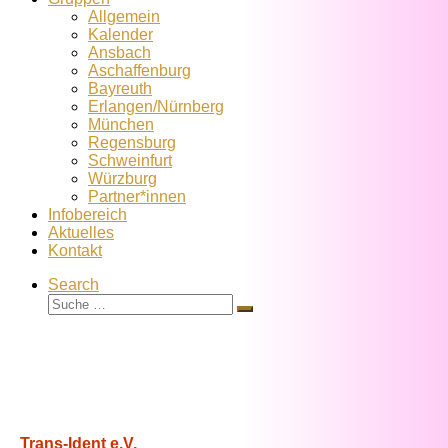
Allgemein
Kalender
Ansbach
Aschaffenburg
Bayreuth
Erlangen/Nürnberg
München
Regensburg
Schweinfurt
Würzburg
Partner*innen
Infobereich
Aktuelles
Kontakt
Search
Suche
Suche
…
Trans-Ident e.V.