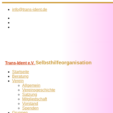
Zum
Inhalt
info@trans-ident.de
springen
Selbsthilfeorganisation
Trans-Ident e.V.
Startseite
Beratung
Verein
Allgemein
Vereins­geschichte
Satzung
Mitglied­schaft
Vorstand
Spenden
Gruppen