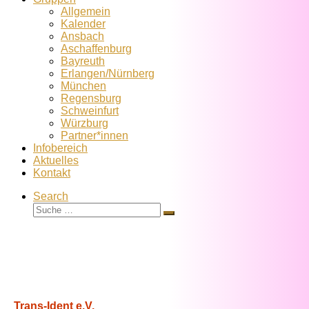
Allgemein
Kalender
Ansbach
Aschaffenburg
Bayreuth
Erlangen/Nürnberg
München
Regensburg
Schweinfurt
Würzburg
Partner*innen
Infobereich
Aktuelles
Kontakt
Search
Suche
Suche
…
Trans-Ident e.V.