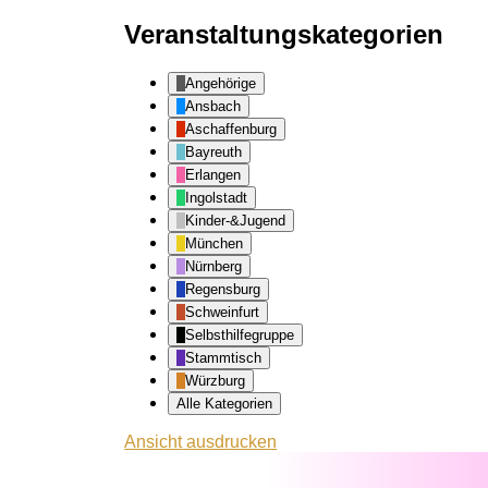
Veranstaltungskategorien
Angehörige
Ansbach
Aschaffenburg
Bayreuth
Erlangen
Ingolstadt
Kinder-&Jugend
München
Nürnberg
Regensburg
Schweinfurt
Selbsthilfegruppe
Stammtisch
Würzburg
Alle Kategorien
Ansicht
ausdrucken