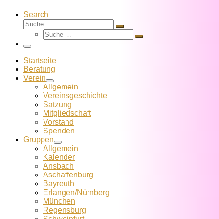
Search
Suche
Suche
Suche
…
Suche
…
Menü
Startseite
Beratung
Verein
Allgemein
Vereins­geschichte
Satzung
Mitglied­schaft
Vorstand
Spenden
Gruppen
Allgemein
Kalender
Ansbach
Aschaffenburg
Bayreuth
Erlangen/Nürnberg
München
Regensburg
Schweinfurt