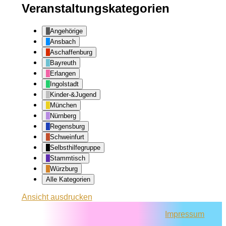
Veranstaltungskategorien
Angehörige
Ansbach
Aschaffenburg
Bayreuth
Erlangen
Ingolstadt
Kinder-&Jugend
München
Nürnberg
Regensburg
Schweinfurt
Selbsthilfegruppe
Stammtisch
Würzburg
Alle Kategorien
Ansicht
ausdrucken
Impressum