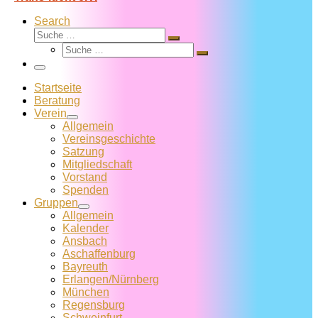
Search
Suche
Suche
Suche
…
Suche
…
Menü
Startseite
Beratung
Verein
Allgemein
Vereins­geschichte
Satzung
Mitglied­schaft
Vorstand
Spenden
Gruppen
Allgemein
Kalender
Ansbach
Aschaffenburg
Bayreuth
Erlangen/Nürnberg
München
Regensburg
Schweinfurt