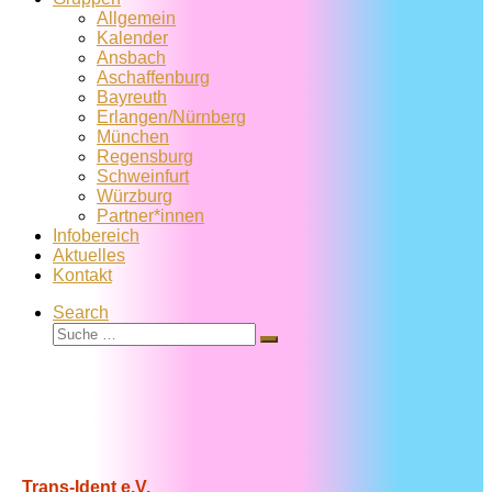
Allgemein
Kalender
Ansbach
Aschaffenburg
Bayreuth
Erlangen/Nürnberg
München
Regensburg
Schweinfurt
Würzburg
Partner*innen
Infobereich
Aktuelles
Kontakt
Search
Suche
Suche
…
Trans-Ident e.V.