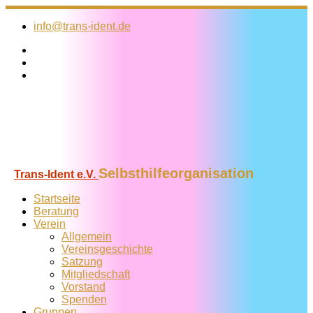
Zum
Inhalt
info@trans-ident.de
springen
Selbsthilfeorganisation
Trans-Ident e.V.
Startseite
Beratung
Verein
Allgemein
Vereins­geschichte
Satzung
Mitglied­schaft
Vorstand
Spenden
Gruppen