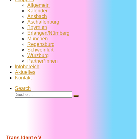
Allgemein
Kalender
Ansbach
Aschaffenburg
Bayreuth
Erlangen/Nürnberg
München
Regensburg
Schweinfurt
Würzburg
Partner*innen
Infobereich
Aktuelles
Kontakt
Search
Suche
Suche
…
Trans-Ident e.V.