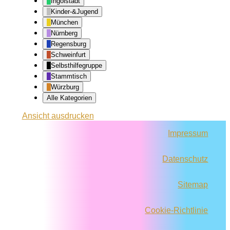
Ingolstadt
Kinder-&Jugend
München
Nürnberg
Regensburg
Schweinfurt
Selbsthilfegruppe
Stammtisch
Würzburg
Alle Kategorien
Ansicht
ausdrucken
Impressum
Datenschutz
Sitemap
Cookie-Richtlinie