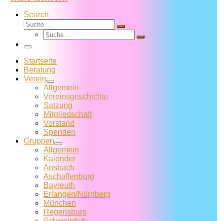
Search
Suche
Suche
Suche
…
Suche
…
Menü
Startseite
Beratung
Verein
Allgemein
Vereins­geschichte
Satzung
Mitglied­schaft
Vorstand
Spenden
Gruppen
Allgemein
Kalender
Ansbach
Aschaffenburg
Bayreuth
Erlangen/Nürnberg
München
Regensburg
Schweinfurt