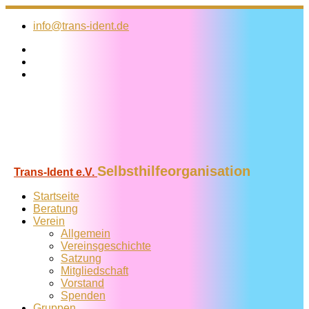
Zum
Inhalt
info@trans-ident.de
springen
Selbsthilfeorganisation
Trans-Ident e.V.
Startseite
Beratung
Verein
Allgemein
Vereins­geschichte
Satzung
Mitglied­schaft
Vorstand
Spenden
Gruppen