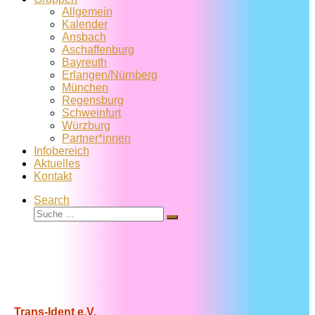
Allgemein
Kalender
Ansbach
Aschaffenburg
Bayreuth
Erlangen/Nürnberg
München
Regensburg
Schweinfurt
Würzburg
Partner*innen
Infobereich
Aktuelles
Kontakt
Search
Suche
Suche
…
Trans-Ident e.V.