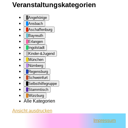
Veranstaltungskategorien
Angehörige
Ansbach
Aschaffenburg
Bayreuth
Erlangen
Ingolstadt
Kinder-&Jugend
München
Nürnberg
Regensburg
Schweinfurt
Selbsthilfegruppe
Stammtisch
Würzburg
Alle Kategorien
Ansicht
ausdrucken
Impressum