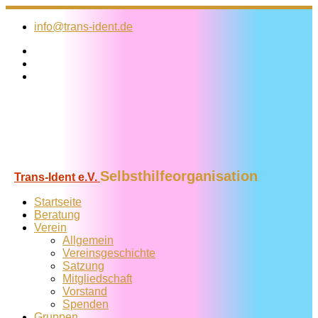
Zum
Inhalt
info@trans-ident.de
springen
Selbsthilfeorganisation
Trans-Ident e.V.
Startseite
Beratung
Verein
Allgemein
Vereins­geschichte
Satzung
Mitglied­schaft
Vorstand
Spenden
Gruppen