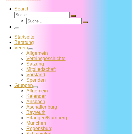
Search
Suche
Suche
Suche
…
Suche
…
Menü
Startseite
Beratung
Verein
Allgemein
Vereins­geschichte
Satzung
Mitglied­schaft
Vorstand
Spenden
Gruppen
Allgemein
Kalender
Ansbach
Aschaffenburg
Bayreuth
Erlangen/Nürnberg
München
Regensburg
Schweinfurt