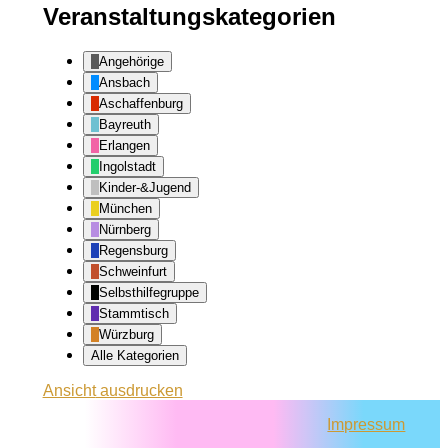
Veranstaltungskategorien
Angehörige
Ansbach
Aschaffenburg
Bayreuth
Erlangen
Ingolstadt
Kinder-&Jugend
München
Nürnberg
Regensburg
Schweinfurt
Selbsthilfegruppe
Stammtisch
Würzburg
Alle Kategorien
Ansicht
ausdrucken
Impressum