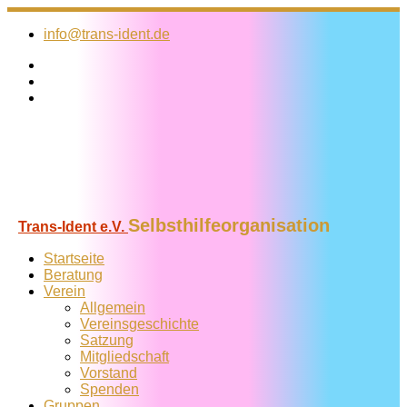
Zum
Inhalt
info@trans-ident.de
springen
Selbsthilfeorganisation
Trans-Ident e.V.
Startseite
Beratung
Verein
Allgemein
Vereins­geschichte
Satzung
Mitglied­schaft
Vorstand
Spenden
Gruppen