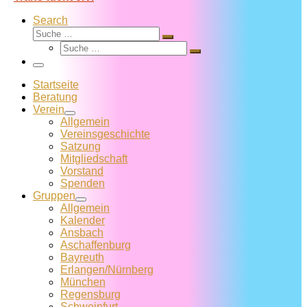
Search
Suche
Suche
Suche
…
Suche
…
Menü
Startseite
Beratung
Verein
Allgemein
Vereins­geschichte
Satzung
Mitglied­schaft
Vorstand
Spenden
Gruppen
Allgemein
Kalender
Ansbach
Aschaffenburg
Bayreuth
Erlangen/Nürnberg
München
Regensburg
Schweinfurt