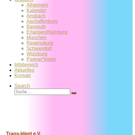
Allgemein
Kalender
Ansbach
Aschaffenburg
Bayreuth
Erlangen/Nürnberg
München
Regensburg
Schweinfurt
Würzburg
Partner*innen
Infobereich
Aktuelles
Kontakt
Search
Suche
Suche
…
Trans-Ident e.V.