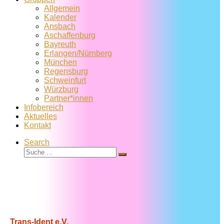
Allgemein
Kalender
Ansbach
Aschaffenburg
Bayreuth
Erlangen/Nürnberg
München
Regensburg
Schweinfurt
Würzburg
Partner*innen
Infobereich
Aktuelles
Kontakt
Search
Suche
Suche
…
Trans-Ident e.V.