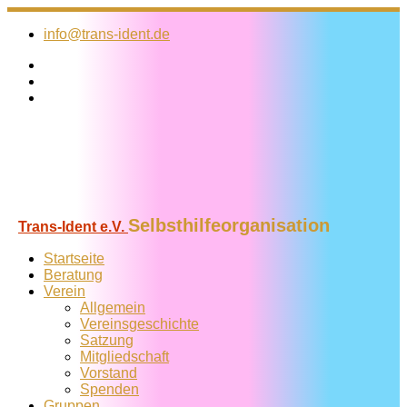
Zum
Inhalt
info@trans-ident.de
springen
Selbsthilfeorganisation
Trans-Ident e.V.
Startseite
Beratung
Verein
Allgemein
Vereins­geschichte
Satzung
Mitglied­schaft
Vorstand
Spenden
Gruppen