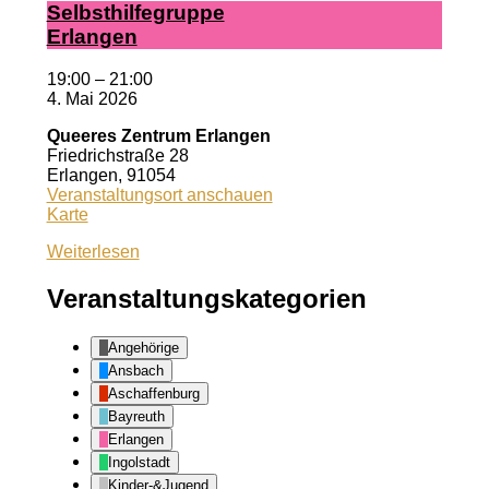
Selbst­hil­fe­grup­pe
Er­lan­gen
19:00
–
21:00
4. Mai 2026
Queeres Zentrum Erlangen
Friedrichstraße 28
Erlangen
,
91054
Veranstaltungsort anschauen
Queeres
Karte
Zentrum
Weiterlesen
Erlangen
Veranstaltungskategorien
Angehörige
Ansbach
Aschaffenburg
Bayreuth
Erlangen
Ingolstadt
Kinder-&Jugend