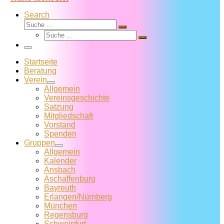
Search
Suche
Suche
Suche
…
Suche
…
Menü
Startseite
Beratung
Verein
Allgemein
Vereins­geschichte
Satzung
Mitglied­schaft
Vorstand
Spenden
Gruppen
Allgemein
Kalender
Ansbach
Aschaffenburg
Bayreuth
Erlangen/Nürnberg
München
Regensburg
Schweinfurt