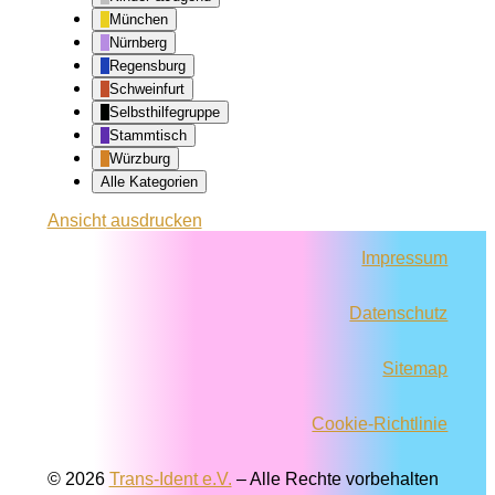
München
Nürnberg
Regensburg
Schweinfurt
Selbsthilfegruppe
Stammtisch
Würzburg
Alle Kategorien
Ansicht
ausdrucken
Impressum
Datenschutz
Sitemap
Cookie-Richtlinie
© 2026
Trans-Ident e.V.
–
Alle Rechte vorbehalten