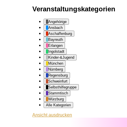
Veranstaltungskategorien
Angehörige
Ansbach
Aschaffenburg
Bayreuth
Erlangen
Ingolstadt
Kinder-&Jugend
München
Nürnberg
Regensburg
Schweinfurt
Selbsthilfegruppe
Stammtisch
Würzburg
Alle Kategorien
Ansicht
ausdrucken