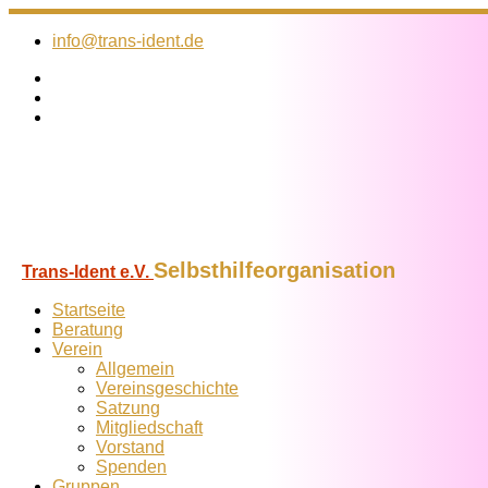
Zum
Inhalt
info@trans-ident.de
springen
Selbsthilfeorganisation
Trans-Ident e.V.
Startseite
Beratung
Verein
Allgemein
Vereins­geschichte
Satzung
Mitglied­schaft
Vorstand
Spenden
Gruppen