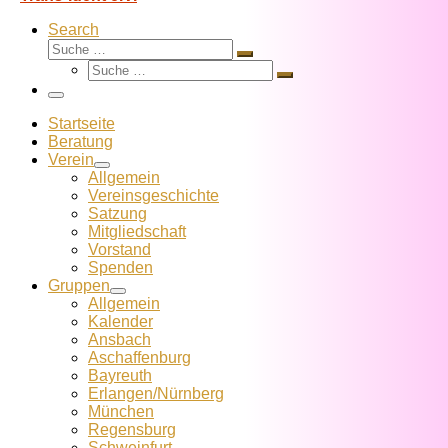
Search
Suche
Suche
Suche
…
Suche
…
Menü
Startseite
Beratung
Verein
Allgemein
Vereins­geschichte
Satzung
Mitglied­schaft
Vorstand
Spenden
Gruppen
Allgemein
Kalender
Ansbach
Aschaffenburg
Bayreuth
Erlangen/Nürnberg
München
Regensburg
Schweinfurt