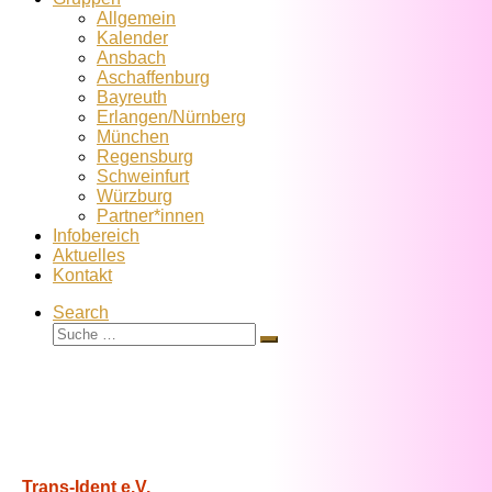
Allgemein
Kalender
Ansbach
Aschaffenburg
Bayreuth
Erlangen/Nürnberg
München
Regensburg
Schweinfurt
Würzburg
Partner*innen
Infobereich
Aktuelles
Kontakt
Search
Suche
Suche
…
Trans-Ident e.V.