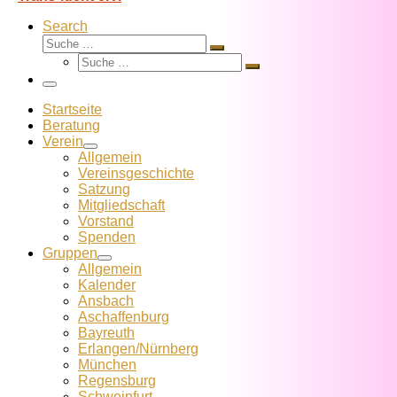
Search
Suche
Suche
Suche
…
Suche
…
Menü
Startseite
Beratung
Verein
Allgemein
Vereins­geschichte
Satzung
Mitglied­schaft
Vorstand
Spenden
Gruppen
Allgemein
Kalender
Ansbach
Aschaffenburg
Bayreuth
Erlangen/Nürnberg
München
Regensburg
Schweinfurt