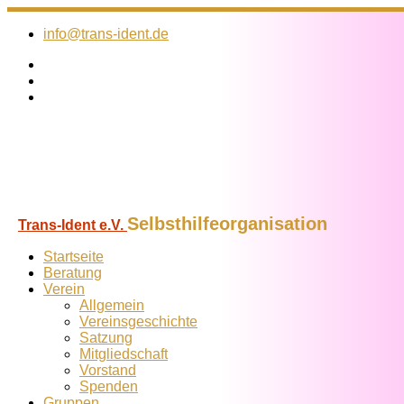
Zum
Inhalt
info@trans-ident.de
springen
Selbsthilfeorganisation
Trans-Ident e.V.
Startseite
Beratung
Verein
Allgemein
Vereins­geschichte
Satzung
Mitglied­schaft
Vorstand
Spenden
Gruppen