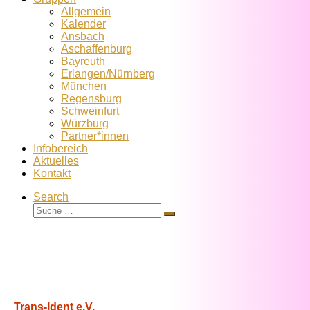
Allgemein
Kalender
Ansbach
Aschaffenburg
Bayreuth
Erlangen/Nürnberg
München
Regensburg
Schweinfurt
Würzburg
Partner*innen
Infobereich
Aktuelles
Kontakt
Search
Suche
Suche
…
Trans-Ident e.V.