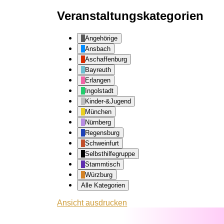
Veranstaltungskategorien
Angehörige
Ansbach
Aschaffenburg
Bayreuth
Erlangen
Ingolstadt
Kinder-&Jugend
München
Nürnberg
Regensburg
Schweinfurt
Selbsthilfegruppe
Stammtisch
Würzburg
Alle Kategorien
Ansicht
ausdrucken